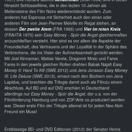
Hinsicht Schlüsselfilme, die in den lezten 10 Jahren als
Meilensteine des Film Noirs wiederentdeckt wurden. Zum
anderen hat Espinosa mit Sicherheit auch den einen oder
anderen Film von Jean-Pierree Melville im Regal stehen, an
dessen
Der zweite Atem
(FRA 1966) und
Vier im roten Kreis
(FRA/ITA 1970) sein
Easy Money - Spür die Angst
gleichermaßen
anzuschließen versteht. Hier sind es vor allem die Aspekte der
Freundschaft, des Vertrauens und der Loyalität in der Sphäre des
Verbrechens, die ins Visier der Aufmerksamkeit gerückt werden.
Mit Joel Kinnaman, Matias Varela, Dragomir Mrsic und Fares
Fares in den jeweils gleichen Rollen drehten Babak Najafi
Easy
Money II: Hard To Kill
(SWE 2012) und Jens Jonsson
Easy Money
III: Life Deluxe
(SWE 2013), erneut nach den Büchern von Jens
Lapidus, und brachten die Trilogie damit auch als Filmzu einem
Abschluss. Auf BD und auf DVD erschien in Deutschland
allerdings nur
Easy Money - Spür die Angst
, der u.a. von der
Filmförderung Hamburg und von ZDF/Arte co-produziert worden
war. Dieser erste Film der Trilogie allemal ist für jeden Neo-Noir-
Freund ein Muss!
Erstklassige BD- und DVD Editionen (2012) der Senator Home