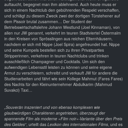
auftaucht, begegnet man ihm ablehnend. Auch heute muss er
sich in einem Nachtclub den gebührenden Respekt verschaffen,
und schlägt zu diesem Zweck zwei der dortigen Türstehener auf
dem Pissoir brutal zusammen… Der Student der
Betriebswirtschaftslehre Johann Westlund (Joel Kinnaman), von
allen nur JW genannt, verkehrt im teuren Stadtviertel Östermalm
in den Kreisen von Sprösslingen aus reichen Elternhäusern,
nachdem er sich mit Nippe (Joel Spira) angefreundet hat. Nippe
und seine Kumpels bestellen sich zu ihren Privatparties
Stripperinnen, verkehren in teuren Nachtclubs und trinken
ausschließlich Champagner und Cocktails. Um sich den
aufwendigen Lebensstil leisten zu können und seine eigene
Armut zu verschleiern, schreibt und verkauft JW für andere die
Studienarbeiten und fährt wie sein Kollege Mahmut (Fares Fares)
des Nachts für den Kleinunternehmer Abdulkarim (Mahmud
Suvakci) Taxi…
„Souverän inszeniert und von ebenso komplexen wie
glaubwürdigen Charakteren angetrieben, überzeugt der
spannende Film als moderne »Film noir«-Variante über den Preis
des Geldes“
, urteilt das
Lexikon des internationalen Films
, und es