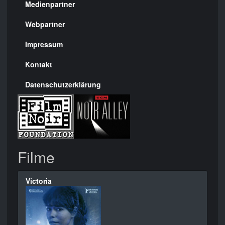
Medienpartner
Menülinks
rechte
Webpartner
Seite
Impressum
Kontakt
Datenschutzerklärung
Filme
Victoria