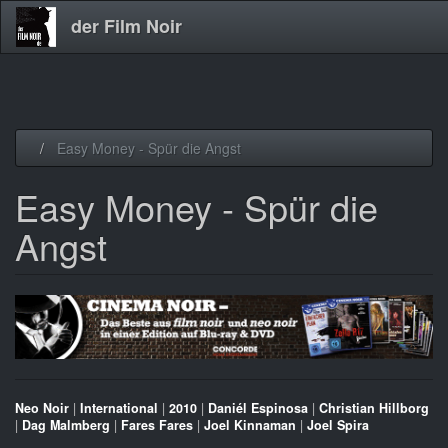
der Film Noir
Direkt
Easy Money - Spür die Angst
zum
Inhalt
Easy Money - Spür die
Angst
Neo Noir
|
International
|
2010
|
Daniél Espinosa
|
Christian Hillborg
|
Dag Malmberg
|
Fares Fares
|
Joel Kinnaman
|
Joel Spira