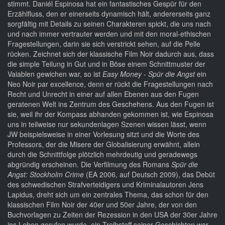
stimmt. Daniél Espinosa hat ein fantastisches Gespür für den
Erzählfluss, den er einerseits dynamisch hält, andererseits ganz
sorgfältig mit Details zu seinen Charakteren spickt, die uns nach
und nach immer vertrauter werden und mit den moral-ethischen
Fragestellungen, darin sie sich verstrickt sehen, auf die Pelle
rücken. Zeichnet sich der klassische Film Noir dadurch aus, dass
die simple Teilung in Gut und in Böse einem Schnittmuster der
Vaiablen gewichen war, so ist
Easy Money - Spür die Angst
ein
Neo Noir par excellence, denn er rückt die Fragestellungen nach
Recht und Unrecht in einer auf allen Ebenen aus den Fugen
geratenen Welt ins Zentrum des Geschehens. Aus den Fugen ist
sie, weil ihr der Kompass abhanden gekommen ist, wie Espinosa
uns in teilweise nur sekundenlagen Szenen wissen lässt, wenn
JW beispielsweise in einer Vorlesung sitzt und die Worte des
Professors, der die Misere der Globalisierung erwähnt, allein
durch die Schnittfolge plötzlich mehrdeutig und geradewegs
abgründig erscheinen. Die Verfilmung des Romans
Spür die
Angst: Stockholm Crime
(EA 2006, auf Deutsch 2009), das Debüt
des schwedischen Strafverteidigers und Kriminalautoren Jens
Lapidus, dreht sich um ein zentrales Thema, das schon für den
klassischen Film Noir der 40er und 50er Jahre, der von den
Buchvorlagen zu Zeiten der Rezession in den USA der 30er Jahre
ins Leben gerufen wurde, ein Treibstoff seiner Geschichten war.