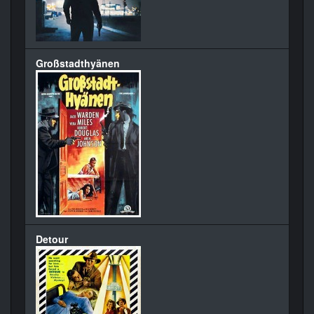
Großstadthyänen
Detour