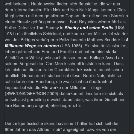
wohlbekannt. Haufenweise finden sich Bausteine, die wir aus
dem internationalen Film Noir und Neo Noir längst kennen. Dies
fängt schon mit dem gefallenen Cop an, der mit seinem Starrsinn
einen Einsatz gehörig vermasselt. Burt Reynolds wiederfährt als
Police Detective Tom Sharky in
Sharky und seine Profis
(USA
1981) ein ähnliches Schicksal, und kaum einer fällt so tief wie der
von Jeff Bridges verkörperte Polizeibeamte Matthew Scudder in
8
Millionen Wege zu sterben
(USA 1986). Sie sind desillusioniert,
leben getrennt von Frau und Familie und haben eine starke
Affinität zum Whisky, wie auch dessen neuer Kollege Assad an
seinem Vorgesetzten Carl Mørck schnell feststellen kann. Dass
ich mich auf die zentralen Charaktere fokussiere, macht schon
deutlich: Genau durch sie besticht dieser Nordic Noir, nicht so
sehr durch eine Handlung, die zwar nicht so überfrachtet
implausibel wie die Filmwerke der Millenium-Trilogie
(SWE/DNK/GER/NOR 2009) daherkommt, insofern sie sich als
entschlackt geradlinig erweist, dabei aber, was ihren Gehalt und
ihre Bedeutung angeht, eher begrenzt ist.
Der zeitgenössische skandinavische Thriller hat sich seit den
90er Jahren das Attribut “noir“ angeeignet, bzw. es von der