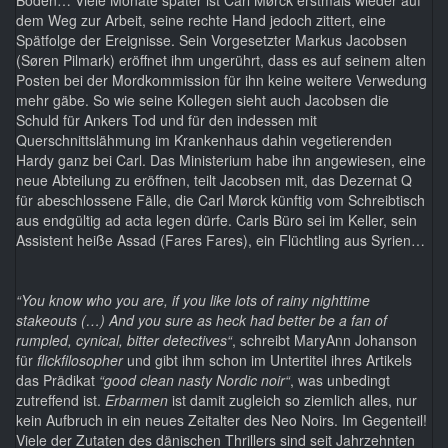
Boden… Viele Monate später ist Carl Mørck erstmals wieder auf
dem Weg zur Arbeit, seine rechte Hand jedoch zittert, eine
Spätfolge der Ereignisse. Sein Vorgesetzter Markus Jacobsen
(Søren Pilmark) eröffnet ihm ungerührt, dass es auf seinem alten
Posten bei der Mordkommission für ihn keine weitere Verwedung
mehr gäbe. So wie seine Kollegen sieht auch Jacobsen die
Schuld für Ankers Tod und für den indessen mit
Querschnittslähmung im Krankenhaus dahin vegetierenden
Hardy ganz bei Carl. Das Ministerium habe ihn angewiesen, eine
neue Abteilung zu eröffnen, teilt Jacobsen mit, das Dezernat Q
für abeschlossene Fälle, die Carl Mørck künftig vom Schreibtisch
aus endgültig ad acta legen dürfe. Carls Büro sei im Keller, sein
Assistent heiße Assad (Fares Fares), ein Flüchtling aus Syrien…
“You know who you are, if you like lots of rainy nighttime
stakeouts (…) And you sure as heck had better be a fan of
rumpled, cynical, bitter detectives“
, schreibt MaryAnn Johanson
für
flickfilosopher
und gibt ihm schon im Untertitel ihres Artikels
das Prädikat
“good clean nasty Nordic noir“
, was unbedingt
zutreffend ist.
Erbarmen
ist damit zugleich so ziemlich alles, nur
kein Aufbruch in ein neues Zeitalter des Neo Noirs. Im Gegenteil!
Viele der Zutaten des dänischen Thrillers sind seit Jahrzehnten