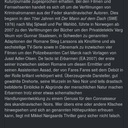
Kuturjournaille zugesprochen erhalten. Bei den Filmen und
Fernsehserien handelt es sich oft um die Verfilmungen von
Kriminalromanen aus der Feder skandinavischer Autoren. Dies
begann in den 70er Jahren mit
Der Mann auf dem Dach
(SWE
1976) nach Maj Sjöwall und Per Wahlöö, führte in Norwegen ab
2007 zu den Verfilmungen der Bücher um den Privatdetektiv Varg
Veum von Gunnar Staalesen, in Schweden zu genannten
Adaptionen der Romane Stieg Larssons als Kinofilme und als
sechsteilige TV-Serie sowie in Dänemark zu inzwischen vier
Filmen um den Polizeibeamten Carl Mørck nach Vorlagen von
Jussi Adler-Olsen. De facto ist
Erbarmen
(EA 2007) der erste
seiner inzwischen sieben Romane um diesen Ermittler und
seinen Assistenten Assad, der von Fares Fares seit dem Debüt in
der Rolle brillant verkörpert wird. Überzeugende Darsteller, gut
gewählte Drehorte, seine Wurzeln im Neo Noir und teils drastisch
bebilderte Einblicke in Abgründe der menschlichen Natur machen
Erbarmen trotz einer etwas schematischen
Handlungsentwicklung zu einem Genuss für den Connaisseur
des skandinavischen Noirs. Wer übers eine oder andere Klischee
hinwegsehen und sich an genannten Höhepunkten erfreuen
kann, liegt mit Mikkel Nørgaards Thriller ganz sicher nicht falsch.