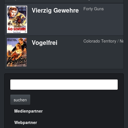
Vierzig Gewehre
Forty Guns
Vogelfrei
Colorado Territory / No
suchen
Medienpartner
Menülinks
rechte
Webpartner