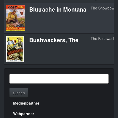
Blutrache in Montana
The Showdown
Bushwackers, The
The Bushwacke
suchen
Medienpartner
Menülinks
rechte
Webpartner