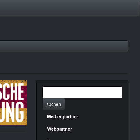
suchen
Medienpartner
Menülinks
rechte
Webpartner