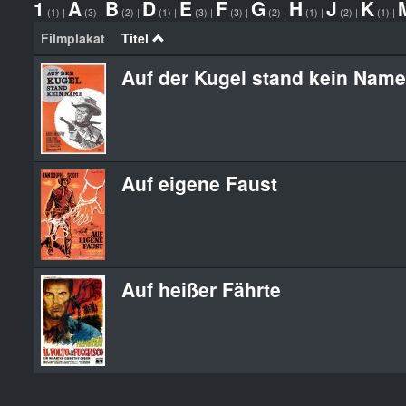
1
A
B
D
E
F
G
H
J
K
(1)
|
(3)
|
(2)
|
(1)
|
(3)
|
(3)
|
(2)
|
(1)
|
(2)
|
(1)
|
Filmplakat
Titel
Auf der Kugel stand kein Name
Auf eigene Faust
Auf heißer Fährte