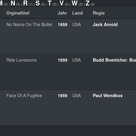
M
N
R
S
T
V
W
Z
(2)
|
(2)
|
(1)
|
(3)
|
(2)
|
(2)
|
(2)
|
(2)
Orginaltitel
Jahr
Land
Regie
No Name On The Bullet
1959
USA
Jack Arnold
Ride Lonesome
1959
USA
Budd Boetticher
,
Bu
Face Of A Fugitive
1959
USA
Paul Wendkos