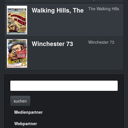
Walking Hills, The
The Walking Hills
1
Winchester 73
Winchester 73
1
suchen
Medienpartner
Menülinks
rechte
Webpartner