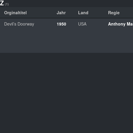
Z
(1)
Orginaltitel
Jahr
Land
Regie
Devil’s Doorway
1950
USA
Anthony M