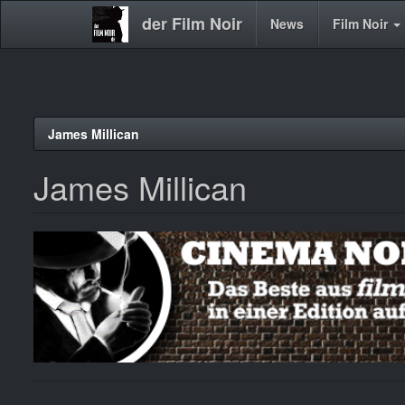
der Film Noir
Main
News
Film Noir
navigation
Direkt
James Millican
zum
Inhalt
James Millican