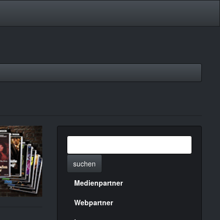
suchen
Medienpartner
Menülinks
rechte
Webpartner