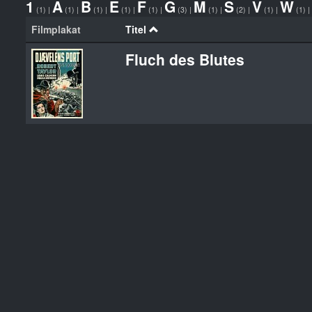
1
A
B
E
F
G
M
S
V
W
(1)
|
(1)
|
(1)
|
(1)
|
(1)
|
(3)
|
(1)
|
(2)
|
(1)
|
(1)
|
Filmplakat
Titel
Fluch des Blutes