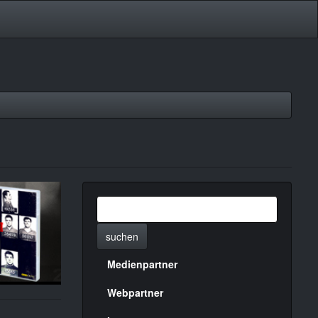
suchen
Medienpartner
Menülinks
rechte
Webpartner