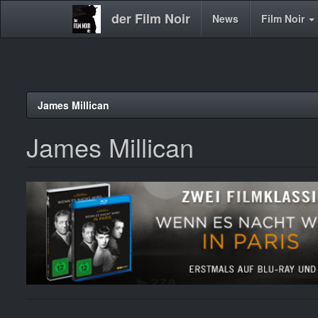
der Film Noir
Main
News
Film Noir
navigation
Direkt
James Millican
zum
Inhalt
James Millican