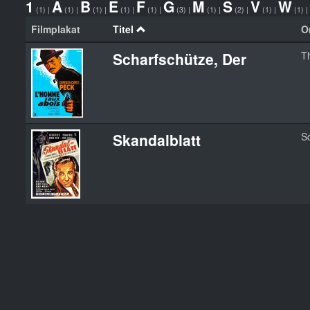
1
A
B
E
F
G
M
S
V
W
(1)
|
(1)
|
(1)
|
(1)
|
(1)
|
(3)
|
(1)
|
(2)
|
(1)
|
(1)
|
Filmplakat
Titel
Or
Scharfschütze, Der
T
Skandalblatt
S