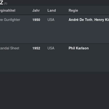
Z
(1)
ginaltitel
Jahr
Land
Regie
he Gunfighter
1950
USA
André De Toth
,
Henry K
candal Sheet
1952
USA
Phil Karlson