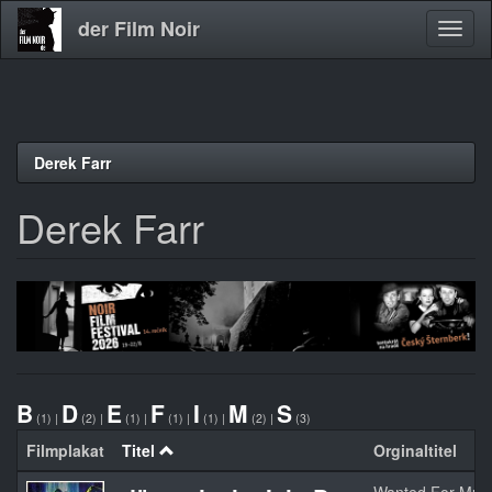
der Film Noir
Navig
aktivi
Direkt
Derek Farr
zum
Inhalt
Derek Farr
B
D
E
F
I
M
S
(1)
|
(2)
|
(1)
|
(1)
|
(1)
|
(2)
|
(3)
Filmplakat
Titel
Orginaltitel