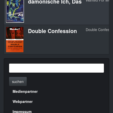
dämonische Ich, Das
Wanted For Mur
Double Confession
Double Confessi
suchen
Medienpartner
Menülinks
rechte
Webpartner
Seite
Impressum