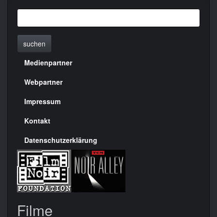
suchen
Medienpartner
Menülinks
rechte
Webpartner
Seite
Impressum
Kontakt
Datenschutzerklärung
Filme