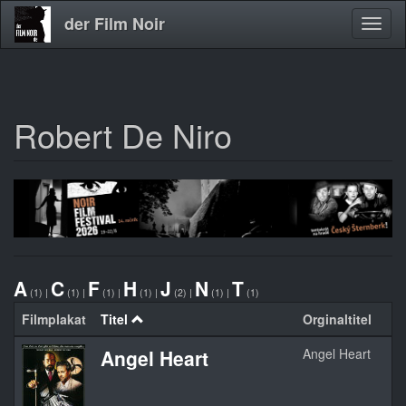
der Film Noir
Navig
aktivi
Robert De Niro
Direkt
zum
Inhalt
A
C
F
H
J
N
T
(1)
|
(1)
|
(1)
|
(1)
|
(2)
|
(1)
|
(1)
Filmplakat
Titel
Orginaltitel
Angel Heart
Angel Heart