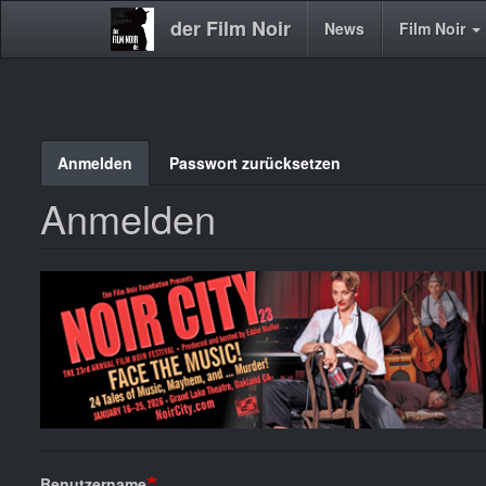
der Film Noir
Main
News
Film Noir
navigation
Direkt
Anmelden
Passwort zurücksetzen
Primary
zum
Inhalt
Anmelden
tabs
Benutzername