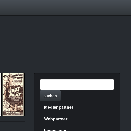
suchen
Medienpartner
Menülinks
rechte
Webpartner
Impressum