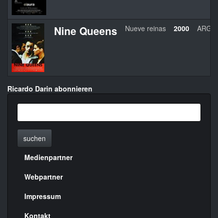
Nine Queens
Nueve reinas
2000
ARG
Ricardo Darin abonnieren
suchen
Medienpartner
Menülinks
rechte
Webpartner
Seite
Impressum
Kontakt