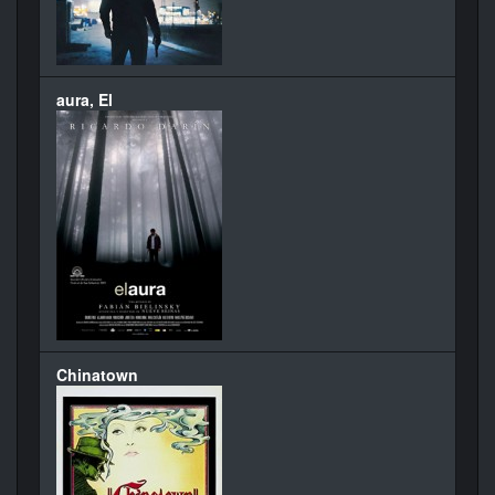
aura, El
Chinatown