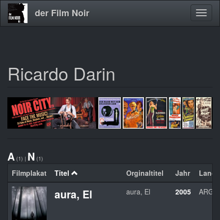
der Film Noir
Navig
aktivi
Ricardo Darin
Direkt
zum
Inhalt
A
N
(1)
|
(1)
Filmplakat
Titel
Orginaltitel
Jahr
Land
aura, El
aura, El
2005
ARG/E