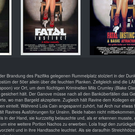
 der Brandung des Pazifiks gelegenen Rummelplatz stolziert in der Dunk
üm der 50er allein über die feuchten Planken. Zeitgleich sind die LA
oon) vor Ort, um dem flüchtigen Kriminellen Milo Crumley (Blake Cla
esichert hält. Der Ganove müsse nach all den Banküberfällen das Gel
rte, wo man Bargeld akzeptiere. Zugleich hält Ravine dem Kollegen ei
ien einteilt. Während Lola Cain angespannt zuhört, hat Arch nur etwas 
 hält Ravines Ausführungen für Unsinn. Beide haben nicht mitbekommen
s in der Hand, sie kurzzeitig belauschte und, als er erkennen musste,
g, um eine weitere Portion Nachos zu erwerben. Lola fragt den zurückg
rzieht und in ihre Handtasche leuchtet. Als sie daraufhin Streichhölze