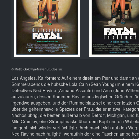
© Metro-Goldwyn-Mayer Studios Inc.
Los Angeles, Kalifornien: Auf einem direkt am Pier und damit an
Sommerabends die hübsche Lola Cain (Sean Young) in einem Kost
Detectives Ned Ravine (Armand Assante) und Arch (John Withersp
aufzulauern, dessen Kommen Ravine aus logischen Gründen für g
irgendwo ausgeben, und der Rummelplatz sei einer der letzten O
über die geheimnisvolle Spezies der Frau, die er in zwei Kategor
Nachos übrig, die besten außerhalb von Detroit, Michigan, und
Milo Crumley, eine Strumpfmaske über dem Kopf und ein Waffelei
ihn geht, sich wieder verflüchtigte. Arch macht sich auf den We
Ned Ravine nach “a light“, woraufhin der eine Taschenlampe hervo