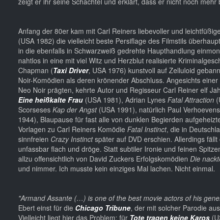
zeigt er ihr seine Schachtel und erklärt, dass er nicht noch meh
Anfang der 80er kam mit Carl Reiners liebevoller und leichtfüß
(USA 1982) die vielleicht beste Persiflage des Filmstils überha
in die ebenfalls in Schwarzweiß gedrehte Haupthandlung einmont
nahtlos in eine mit viel Witz und Herzblut realisierte Kriminalge
Chapman (
Taxi Driver
, USA 1976) kunstvoll auf Zelluloid geban
Noir-Komödien als deren krönender Abschluss. Angesichts einer E
Neo Noir prägten, kehrte Autor und Regisseur Carl Reiner elf J
Eine heißkalte Frau
(USA 1981), Adrian Lynes
Fatal Attraction
(
Scorseses
Kap der Angst
(USA 1991), natürlich Paul Verhoeven
1944), Blaupause für fast alle von dunklen Begierden aufgeheizt
Vorlagen zu Carl Reiners Komödie
Fatal Instinct
, die in Deutsch
sinnfreien
Crazy Instinct
später auf DVD erschien. Allerdings fäll
unfassbar flach und dröge. Statt subtiler Ironie und feinen Spit
allzu offensichtlich von David Zuckers Erfolgskomödien
Die nack
und nimmer. Ich musste kein einziges Mal lachen. Nicht einmal.
"Armand Assante (…) is one of the best movie actors of his generat
Ebert einst für die
Chicago Tribune
, der mit solcher Parodie a
Vielleicht liegt hier das Problem: für
Tote tragen keine Karos
(US