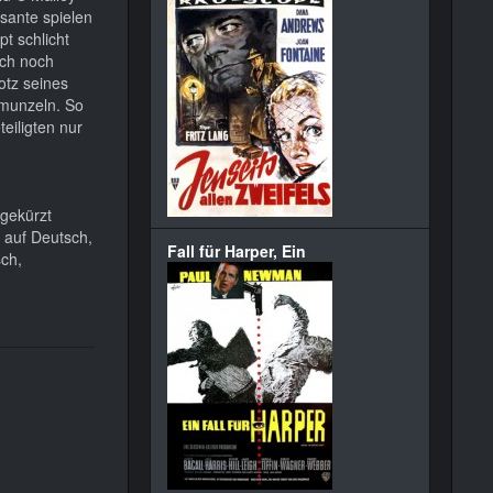
sante spielen
t schlicht
ch noch
otz seines
hmunzeln. So
teiligten nur
gekürzt
n auf Deutsch,
Fall für Harper, Ein
sch,