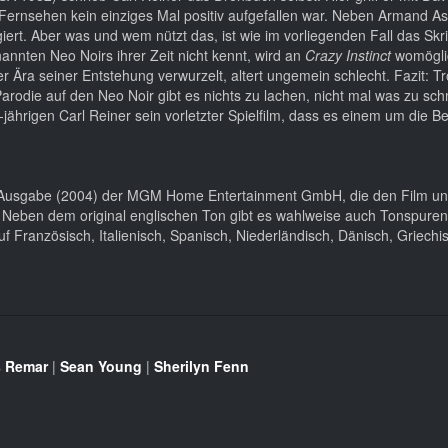
 Fernsehen kein einziges Mal positiv aufgefallen war. Neben Armand As
rt. Aber was und wem nützt das, ist wie im vorliegenden Fall das Skrip
annten Neo Noirs ihrer Zeit nicht kennt, wird an
Crazy Instinct
womögli
 Ära seiner Entstehung verwurzelt, altert ungemein schlecht. Fazit: Tr
Parodie auf den Neo Noir gibt es nichts zu lachen, nicht mal was zu sc
-jährigen Carl Reiner sein vorletzter Spielfilm, dass es einem um die Be
Ausgabe (2004) der MGM Home Entertainment GmbH, die den Film un
at. Neben dem original englischen Ton gibt es wahlweise auch Tonspure
auf Französisch, Italienisch, Spanisch, Niederländisch, Dänisch, Griechi
 Remar
|
Sean Young
|
Sherilyn Fenn