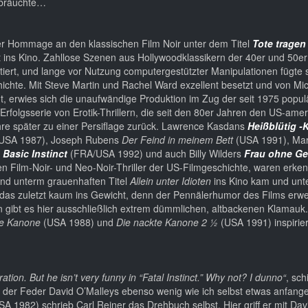
r bräuchte…
iger Hommage an den klassischen Film Noir unter dem Titel
Tote tragen
upt ins Kino. Zahllose Szenen aus Hollywoodklassikern der 40er und 50e
iert, und lange vor Nutzung computergestützter Manipulationen fügte s
schichte. Mit Steve Martin und Rachel Ward exzellent besetzt und von Mi
nt, erwies sich die unaufwändige Produktion im Zug der seit 1975 popul
rfolgsserie von Erotik-Thrillern, die seit den 80er Jahren den US-ame
ahre später zu einer Persiflage zurück. Lawrence Kasdans
Heißblütig -K
USA 1987), Joseph Rubens
Der Feind in meinem Bett
(USA 1991), Mar
s
Basic Instinct
(FRA/USA 1992) und auch Billy Wilders
Frau ohne G
en Film-Noir- und Neo-Noir-Thriller der US-Filmgeschichte, waren erke
land unterm grauenhaften Titel
Allein unter Idioten
ins Kino kam und unte
t das zuletzt kaum ins Gewicht, denn der Pennälerhumor des Films erwei
zen gibt es hier ausschließlich extrem dümmlichen, altbackenen Klamauk.
te Kanone
(USA 1988) und
Die nackte Kanone 2 ½
(USA 1991) inspirier
ion. But he isn’t very funny in “Fatal Instinct.” Why not? I dunno“
, sc
us der Feder David O’Malleys ebenso wenig wie ich selbst etwas anfang
A 1982) schrieb Carl Reiner das Drehbuch selbst. Hier griff er mit Dav