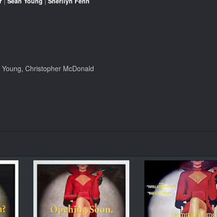
r
|
Sean Young
|
Sherilyn Fenn
n Young, Christopher McDonald