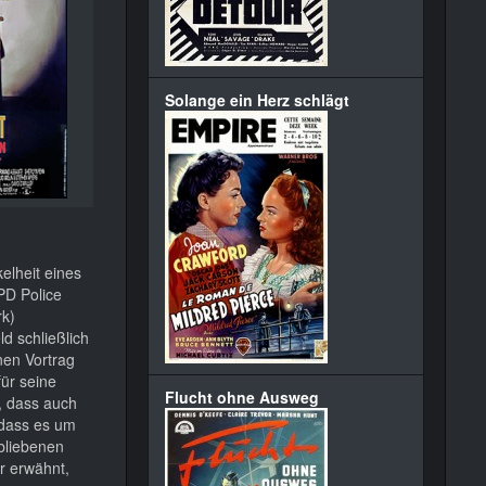
Solange ein Herz schlägt
elheit eines
PD Police
rk)
d schließlich
nen Vortrag
für seine
Flucht ohne Ausweg
, dass auch
 dass es um
ebliebenen
r erwähnt,