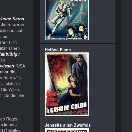
 keine Karos
r Jahre waren
ich das fast
chael
ären Film-
rikanischen
Heißes Eisen
altblütig /
tin
ewissen
(USA
nnbar die
r dem völlig
st sich als
 Die Witze,
t, zünden nie
hieb Roger
en konnte.
Jenseits allen Zweifels
id O’Malley