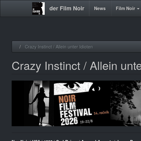
der Film Noir
Main
News
Film Noir
navigation
Direkt
Crazy Instinct / Allein unter Idioten
zum
Inhalt
Crazy Instinct / Allein unt