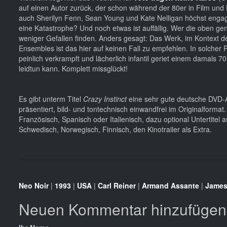
auf einen Autor zurück, der schon während der 80er in Film und
auch Sherilyn Fenn, Sean Young und Kate Nelligan höchst engagie
eine Katastrophe? Und noch etwas ist auffällig. Wer die oben gen
weniger Gefallen finden. Anders gesagt: Das Werk, im Kontext der
Ensembles ist das hier auf keinen Fall zu empfehlen. In solcher 
peinlich verkrampft und lächerlich infantil geriet einem damals 70
leidtun kann. Komplett missglückt!
Es gibt unterm Titel
Crazy Instinct
eine sehr gute deutsche DVD-
präsentiert, bild- und tontechnisch einwandfrei im Originalform
Französisch, Spanisch oder Italienisch, dazu optional Untertitel 
Schwedisch, Norwegisch, Finnisch, den Kinotrailer als Extra.
Neo Noir
|
1993
|
USA
|
Carl Reiner
|
Armand Assante
|
James
Neuen Kommentar hinzufügen