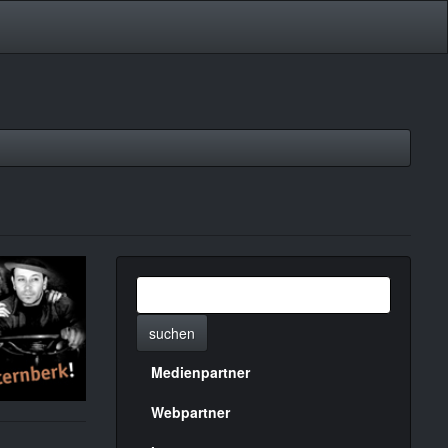
suchen
Medienpartner
Menülinks
rechte
Webpartner