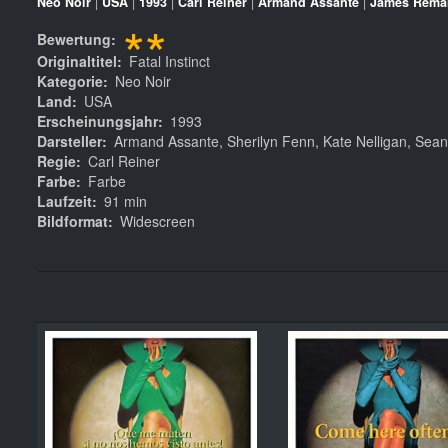
Neo Noir
|
USA
|
1993
|
Carl Reiner
|
Armand Assante
|
James Rema
**
Bewertung
Originaltitel
Fatal Instinct
Kategorie
Neo Noir
Land
USA
Erscheinungsjahr
1993
Darsteller
Armand Assante, Sherilyn Fenn, Kate Nelligan, Sea
Regie
Carl Reiner
Farbe
Farbe
Laufzeit
91 min
Bildformat
Widescreen