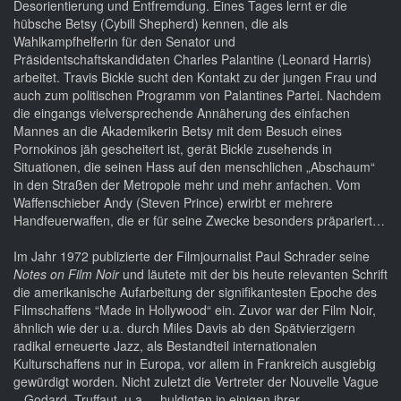
Desorientierung und Entfremdung. Eines Tages lernt er die
hübsche Betsy (Cybill Shepherd) kennen, die als
Wahlkampfhelferin für den Senator und
Präsidentschaftskandidaten Charles Palantine (Leonard Harris)
arbeitet. Travis Bickle sucht den Kontakt zu der jungen Frau und
auch zum politischen Programm von Palantines Partei. Nachdem
die eingangs vielversprechende Annäherung des einfachen
Mannes an die Akademikerin Betsy mit dem Besuch eines
Pornokinos jäh gescheitert ist, gerät Bickle zusehends in
Situationen, die seinen Hass auf den menschlichen „Abschaum“
in den Straßen der Metropole mehr und mehr anfachen. Vom
Waffenschieber Andy (Steven Prince) erwirbt er mehrere
Handfeuerwaffen, die er für seine Zwecke besonders präpariert…
Im Jahr 1972 publizierte der Filmjournalist Paul Schrader seine
Notes on Film Noir
und läutete mit der bis heute relevanten Schrift
die amerikanische Aufarbeitung der signifikantesten Epoche des
Filmschaffens “Made in Hollywood“ ein. Zuvor war der Film Noir,
ähnlich wie der u.a. durch Miles Davis ab den Spätvierzigern
radikal erneuerte Jazz, als Bestandteil internationalen
Kulturschaffens nur in Europa, vor allem in Frankreich ausgiebig
gewürdigt worden. Nicht zuletzt die Vertreter der Nouvelle Vague
– Godard, Truffaut, u.a. – huldigten in einigen ihrer