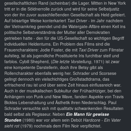
gesellschaftlichen Rand (scheinbar) die Lager. Mitten in New York
tritt er in die Söldnerrolle zurück und wird für seine Selbstjustiz
von der ihn zuvor ausschließenden Gesellschaft als Held gefeiert.
Auf bösartige Weise konterkariert
Taxi Driver
- im Jahr nachdem
der Vietnamkrieg geendet und die Watergate-Affäre einen Keil ins
politische Selbstverständnis der Mutter aller Demokratien
getrieben hatte - den für die US-Gesellschaft so wichtigen Begriff
individuellen Heldentums. Ein Problem des Films sind die
Frauencharaktere: Jodie Foster, die mit
Taxi Driver
zum Filmstar
aufstieg, ist als jugendliche Prostituierte Iris furchtbar steif und
farblos. Cybill Shepherd, (
Die letzte Vorstellung
, 1971) ist zwar
eine kompetente Darstellerin, doch ihre Betsy gibt als
Rollencharakter ebenfalls wenig her. Schrader und Scorsese
gelingt dennoch ein vielschichtiges Großstadtdrama, das
erfrischend rau ist und über seine Zeit hinaus einflussreich war.
Auch in der musikalischen Subkultur der Frühachtziger, bei den
Anhängern von Punk und New Wave, fanden Aspekte von Travis
Bickles Lebenshaltung und Ästhetik ihren Niederschlag. Paul
Schrader versuchte sich mit qualitativ schwankenden Resultaten
bald selbst als Regisseur. Neben
Ein Mann für gewisse
Stunden
(1980) war vor allem sein Debüt
Hardcore - Ein Vater
sieht rot
(1979) nochmals dem Film Noir verpflichtet.