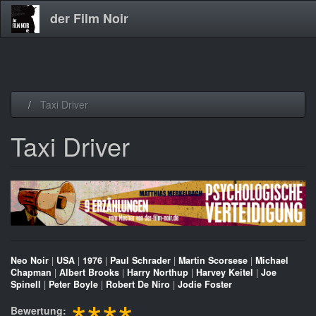
der Film Noir
Direkt
Taxi Driver
zum
Inhalt
Taxi Driver
Neo Noir
|
USA
|
1976
|
Paul Schrader
|
Martin Scorsese
|
Michael
Chapman
|
Albert Brooks
|
Harry Northup
|
Harvey Keitel
|
Joe
Spinell
|
Peter Boyle
|
Robert De Niro
|
Jodie Foster
Bewertung