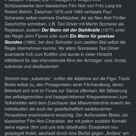
Schlüsselwerke dem klassischen Film Noir von Fritz Lang bis
Robert Aldrich. Zwischen 1976 und 1980 verfasste Paul
Scharader selbst mehrere Drehbücher, die als Neo-Noir-Thriller
Geschichte schrieben, z.B.
Taxi Driver
mit Martin Scorsese als
Regisseur, sodann
Der Mann mit der Stahlkralle
(1977) unter
der Regie John Flynns oder auch
Ein Mann für gewisse
Stunden
(1980), bei dem Schrader zum zweiten Mal selbst die
Regie übernehmen konnte. Vor allem Scorseses
Taxi Driver
avancierte früh zum Kultfilm und wurde in vieler Hinsicht
stilbildend für das internationale Kino der Achtziger: cool, brutal,
subversiv und desillusioniert.
Streicht man „subversiv“, treffen die Adjektive auf die Figur Travis
Bickle selbst zu, den Protagonisten einer Filmhandlung, deren
Bitterkeit sich erst im Finale zur Gänze offenbart. Mit Stilisierung
des selbstgerechten und hassgetriebenen Kriegsveteranen zum
Volkshelden wird dem Zuschauer das Missverständnis sowohl der
individuellen als auch der gesellschaftlich sanktionierten
Perspektive erschreckend einsichtig. Der Außenseiter Bickle, ein
klassischer Film-Noir-Charakter, der mit jedem sozialen Kontakt
seine eigene (ihm und uns teils rätselhafte) Einsamkeit neu
gespiegelt findet, wechselt durch eine Bluttat gegen „Andere“ am