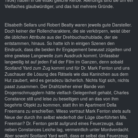
1954) hauen in die exakt gleiche Kerbe. Allerdings sind sie um ein
Vielfaches glaubwürdiger, und das hat mehrere Gründe.
Elisabeth Sellars und Robert Beatty waren jeweils gute Darsteller.
Doch keiner der Rollencharaktere, die sie verkörpern, weist über
die üblichen Attribute aus der Drehbuchschublade, der sie
entstammen, hinaus. So hatte ich in einigen Szenen den
Eindruck, dass die beiden ihr Engagement bewusst zügelten und
eine gewisse Langeweile zum Ausdruck kommt. Unfassbar
langweilig ist auf jeden Fall der Film im Ganzen, denn sobald
Scotland Yard zum Zug kommt und für Dr. Mark Fenton und uns
Zuschauer die Lösung des Rätsels wie das Kaninchen aus dem
Hut zaubert, wird es geradezu lächerlich. Nichts fügt sich, nichts
passt zusammen. Der Drahtzieher einer Bande von
Drogenschmugglern hätte vielfach Gelegenheit gehabt, Charles
Constance still und leise zu beseitigen und an das von ihm
begehrte Objekt zu kommen, statt ihn im Apartment Della
Freemans zu erschießen. Wieso vertraut Mark Fenton stets aufs
Neue der durch ihn selbst wiederholt der Lüge überführten Ms.
Freeman? Dr. Fenton gerät aufgrund eines Feuerzeugs, das
neben Constances Leiche lag, vermeintlich unter Mordverdacht.
Aber sowohl Scotland Yard weiß, dass er selbst das Feuerzeug