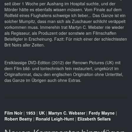
seit über 1 Woche per Aushang im Hospital suchte, und der
Mörder hätte es ebenfalls
wissen müssen
. Vom Finale auf dem
Rollfeld eines Flughafens schweige ich lieber... Das Ganze ist ein
solcher Mumpitz, dass man sich als Zuschauer schlicht veräppelt
vorkommen muss. Immerehin trat Martyn C. Webster nie wieder
als Regisseur, als Produzent oder sonstwie am Filmschaffen
Beteiligter in Erscheinung. Fazit: Für mich einer der schlechtesten
Brit Noirs aller Zeiten.
Erstklassige DVD-Edition (2012) der Renown Pictures (UK) mit
dem Film bild- und tontechnisch fein restauriert, ungekürzt im
Originalformat, dazu den englischen Originalton ohne Untertitel,
das Ganze im Übrigen auch ohne Extras.
Film Noir
|
1953
|
UK
|
Martyn C. Webster
|
Ferdy Mayne
|
Robert Beatty
|
Ronald Leigh-Hunt
|
Elizabeth Sellars