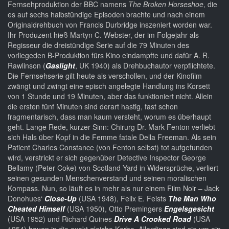
Fernsehproduktion der BBC namens
The Broken Horseshoe
, die
es auf sechs halbstündige Episoden brachte und nach einem
Originaldrehbuch von Francis Durbridge inszeniert worden war.
Ihr Produzent hieß Martyn C. Webster, der im Folgejahr als
Regisseur die dreistündige Serie auf die 79 Minuten des
vorliegeden B-Produktion fürs Kino eindampfte und dafür A. R.
Rawlinson (
Gaslight
, UK 1940) als Drehbuchautor verpflichtete.
Die Fernsehserie gilt heute als verschollen, und der Kinofilm
zwängt und zwingt eine episch angelegte Handlung ins Korsett
von 1 Stunde und 19 Minuten, aber das funktioniert nicht. Allein
die ersten fünf Minuten sind derart hastig, fast schon
fragmentarisch, dass man kaum versteht, worum es überhaupt
geht. Lange Rede, kurzer Sinn: Chirurg Dr. Mark Fenton verliebt
sich Hals über Kopf in die Femme fatale Della Freeman. Als sein
Patient Charles Constance (von Fenton selbst) tot aufgefunden
wird, verstrickt er sich gegenüber Detective Inspector George
Bellamy (Peter Coke) von Scotland Yard in Widersprüche, verliert
seinen gesunden Menschenverstand und seinen moralischen
Kompass. Nun, so läuft es in mehr als nur einem Film Noir – Jack
Donohues‘
Close-Up
(USA 1948), Felix E. Feists
The Man Who
Cheated Himself
(USA 1950), Otto Premingers
Engelsgesicht
(USA 1952) und Richard Quines
Drive A Crooked Road
(USA