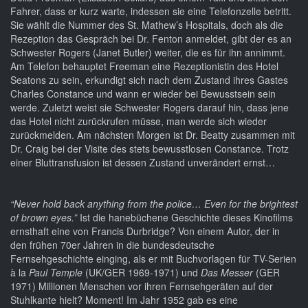
Fahrer, dass er kurz warte, indessen sie eine Telefonzelle betritt.
Sie wählt die Nummer des St. Mathew’s Hospitals, doch als die
Rezeption das Gespräch bei Dr. Fenton anmeldet, gibt der es an
Schwester Rogers (Janet Butler) weiter, die es für ihn annimmt.
Am Telefon behauptet Freeman eine Rezeptionistin des Hotel
Seatons zu sein, erkundigt sich nach dem Zustand ihres Gastes
Charles Constance und wann er wieder bei Bewusstsein sein
werde. Zuletzt weist sie Schwester Rogers darauf hin, dass jene
das Hotel nicht zurückrufen müsse, man werde sich wieder
zurückmelden. Am nächsten Morgen ist Dr. Beatty zusammen mit
Dr. Craig bei der Visite des stets bewusstlosen Constance. Trotz
einer Bluttransfusion ist dessen Zustand unverändert ernst…
“Never hold back anything from the police… Even for the brightest
of brown eyes.”
Ist die hanebüchene Geschichte dieses Kinofilms
ernsthaft eine von Francis Durbridge? Von einem Autor, der in
den frühen 70er Jahren in die bundesdeutsche
Fernsehgeschichte einging, als er mit Buchvorlagen für TV-Serien
à la
Paul Temple
(UK/GER 1969-1971) und
Das Messer
(GER
1971) Millionen Menschen vor ihren Fernsehgeräten auf der
Stuhlkante hielt? Moment! Im Jahr 1952 gab es eine