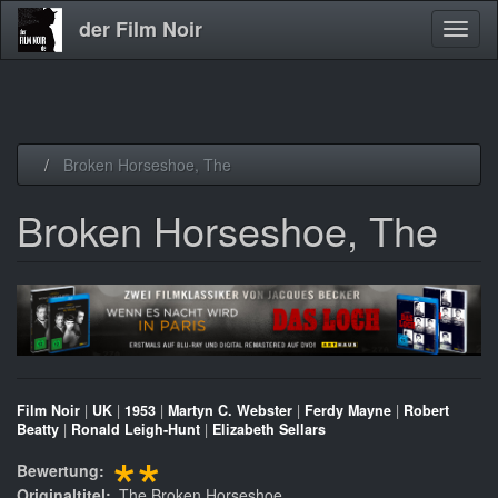
der Film Noir
Navig
aktivi
Direkt
Broken Horseshoe, The
zum
Inhalt
Broken Horseshoe, The
Film Noir
|
UK
|
1953
|
Martyn C. Webster
|
Ferdy Mayne
|
Robert
Beatty
|
Ronald Leigh-Hunt
|
Elizabeth Sellars
**
Bewertung
Originaltitel
The Broken Horseshoe