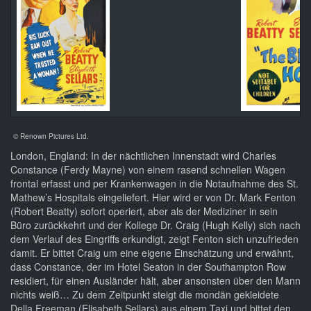
© Renown Pictures Ltd.
London, England: In der nächtlichen Innenstadt wird Charles
Constance (Ferdy Mayne) von einem rasend schnellen Wagen
frontal erfasst und per Krankenwagen in die Notaufnahme des St.
Mathew’s Hospitals eingeliefert. Hier wird er von Dr. Mark Fenton
(Robert Beatty) sofort operiert, aber als der Mediziner in sein
Büro zurückkehrt und der Kollege Dr. Craig (Hugh Kelly) sich nach
dem Verlauf des Eingriffs erkundigt, zeigt Fenton sich unzufrieden
damit. Er bittet Craig um eine eigene Einschätzung und erwähnt,
dass Constance, der im Hotel Seaton in der Southampton Row
residiert, für einen Ausländer hält, aber ansonsten über den Mann
nichts weiß… Zu dem Zeitpunkt steigt die mondän gekleidete
Della Freeman (Elisabeth Sellars) aus einem Taxi und bittet den