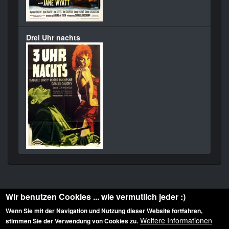
Drei Uhr nachts
Wir benutzen Cookies ... wie vermutlich jeder :)
Wenn Sie mit der Navigation und Nutzung dieser Website fortfahren,
Weitere Informationen
stimmen Sie der Verwendung von Cookies zu.
Diese Website ist urheberrechtlich geschützt: © 2010-2026 der Film Noir de. Alle