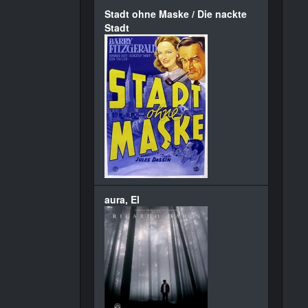
Stadt ohne Maske / Die nackte
Stadt
aura, El