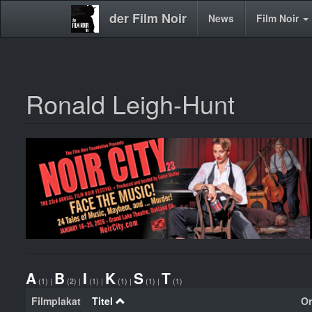
der Film Noir
Main
News
Film Noir
navigation
Ronald Leigh-Hunt
Direkt
zum
Inhalt
A
B
I
K
S
T
(1)
|
(2)
|
(1)
|
(1)
|
(1)
|
(1)
Filmplakat
Titel
Or