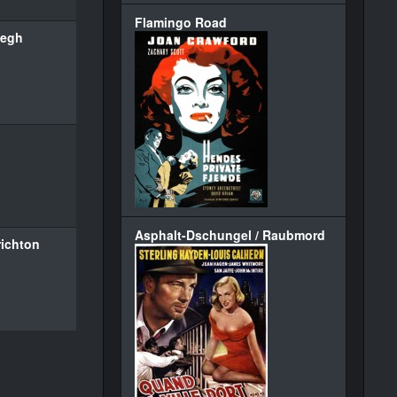
Flamingo Road
Legh
Asphalt-Dschungel / Raubmord
richton