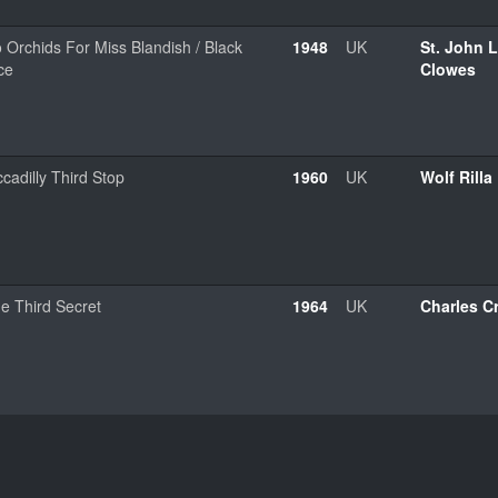
 Orchids For Miss Blandish / Black
1948
UK
St. John 
ce
Clowes
ccadilly Third Stop
1960
UK
Wolf Rilla
e Third Secret
1964
UK
Charles C