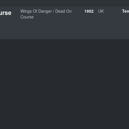
urse
Wings Of Danger / Dead On
1952
UK
Ter
Course