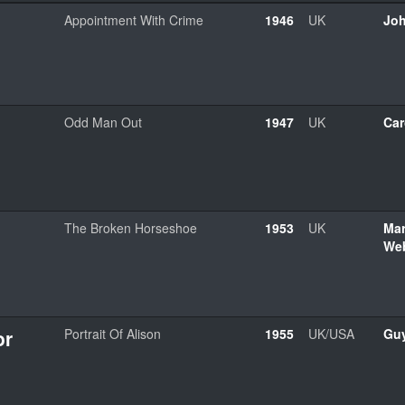
Appointment With Crime
1946
UK
Joh
Odd Man Out
1947
UK
Car
The Broken Horseshoe
1953
UK
Mar
Web
or
Portrait Of Alison
1955
UK/USA
Gu