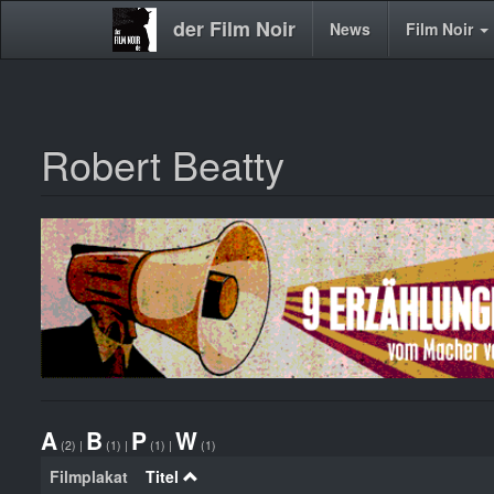
der Film Noir
Main
News
Film Noir
navigation
Robert Beatty
Direkt
zum
Inhalt
A
B
P
W
(2)
|
(1)
|
(1)
|
(1)
Filmplakat
Titel