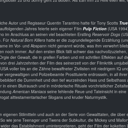
iche Autor und Regisseur Quentin Tarantino hatte für Tony Scotts
Tru
uffolgenden Jahres feierte sein eigener Film
Pulp Fiction
(USA 1994)
no im Anschluss an seinen viel beachteten Erstling
Reservoir Dogs
(US
e. Für
Natural Born Killers
hatte er die zugrundeliegende Erzählung (un
Name im Vor- und Abspann nicht genannt würde, was ihm verwehrt blieb
en noch immer. Auf den ersten Blick fällt schwer das nachvollzuziehen
gie der Gewalt, die in grellen Farben und mit schrillen Effekten auf d
von drei Jahrzehnten der Film des seinerzeit von der Filmkritik umjubel
 USA voller bis an die Zähne bewaffneter Zivilisten mit niedrigem IQ un
r vergewaltigen und Polizeibeamte Prostituierte erdrosseln, in all ihrer
s
bebildert die Dummheit und den tief wurzelnden Hass und Selbsthass
r in einen Blutrausch und in mörderische Rituale vorchristlicher Zeitalte
Sendung
American Maniacs
seine fehlende Reue und Tateinsicht in eine
urrogat alttestamentarischer Slogans und kruder Naturmystik.
 eigenen Stilmitteln und auch an der Serie von Gewalttaten, die über 
. So wie jene Teenager und Twens der Subkultur, die Mickey und Mallo
d wider das Establishment uminterpretieren, geht der Film der koketten