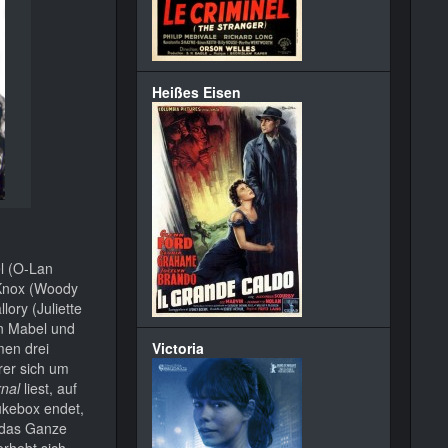
Heißes Eisen
el (O-Lan
 Knox (Woody
ory (Juliette
on Mabel und
men drei
Victoria
rer sich um
nal
liest, auf
Jukebox endet,
, das Ganze
erhebt sich