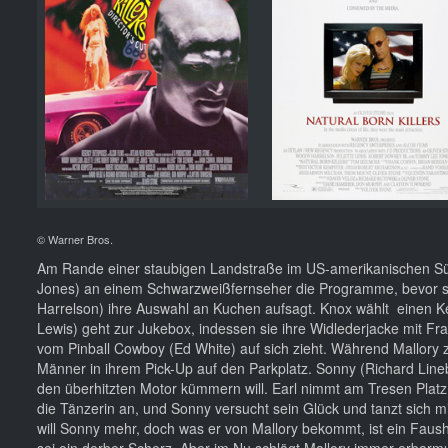
© Warner Bros.
Am Rande einer staubigen Landstraße im US-amerikanischen S
Jones) an einem Schwarzweißfernseher die Programme, bevor si
Harrelson) ihre Auswahl an Kuchen aufsagt. Knox wählt einen Key
Lewis) geht zur Jukebox, indessen sie ihre Widlederjacke mit Fr
vom Pinball Cowboy (Ed White) auf sich zieht. Während Mallory
Männer in ihrem Pick-Up auf den Parkplatz. Sonny (Richard Lineb
den überhitzten Motor kümmern will. Earl nimmt am Tresen Platz
die Tänzerin an, und Sonny versucht sein Glück und tanzt sich mi
will Sonny mehr, doch was er von Mallory bekommt, ist ein Faush
sei ein derber Scherz. Aber im Nu schlägt Mallory immer erbarmun