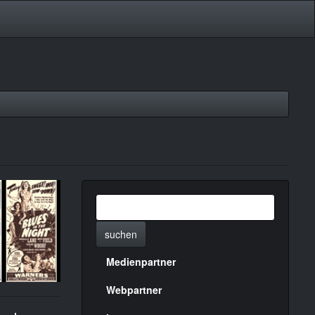
suchen
Medienpartner
Menülinks
rechte
Webpartner