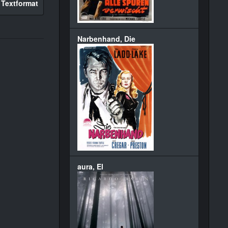
 Textformat
Narbenhand, Die
aura, El