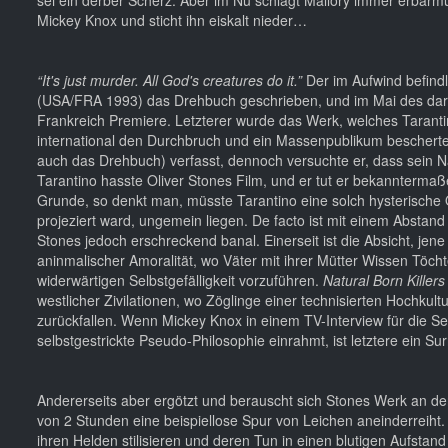
Mickey Knox und sticht ihn eiskalt nieder…
“It's just murder. All God's creatures do it.”
Der im Aufwind befindl
(USA/FRA 1993) das Drehbuch geschrieben, und im Mai des dara
Frankreich Premiere. Letzterer wurde das Werk, welches Taranti
international den Durchbruch und ein Massenpublikum beschert
auch das Drehbuch) verfasst, dennoch versuchte er, dass sein 
Tarantino hasste Oliver Stones Film, und er tut er bekanntermaß
Grunde, so denkt man, müsste Tarantino eine solch hysterische Or
projeziert ward, ungemein liegen. De facto ist mit einem Abstand 
Stones jedoch erschreckend banal. Einerseit ist die Absicht, jene
aninmalischer Amoralität, wo Väter mit ihrer Mütter Wissen Töchte
widerwärtigen Selbstgefälligkeit vorzuführen.
Natural Born Killer
westlicher Zivilationen, wo Zöglinge einer technisierten Hochkultu
zurückfallen. Wenn Mickey Knox in einem TV-Interview für die 
selbstgestrickte Pseudo-Philosophie einrahmt, ist letztere ein S
Andererseits aber ergötzt und berauscht sich Stones Werk an den
von 2 Stunden eine beispiellose Spur von Leichen aneinderreiht
ihren Helden stilisieren und deren Tun in einen blutigen Aufstan