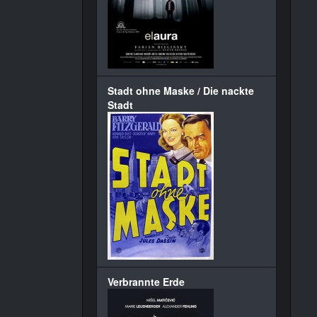
Stadt ohne Maske / Die nackte
Stadt
Verbrannte Erde