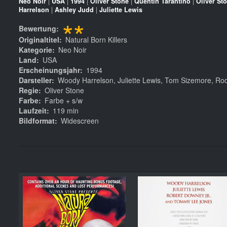
Neo Noir
|
USA
|
1994
|
Oliver Stone
|
Quentin Tarantino
|
Oliver St
Harrelson
|
Ashley Judd
|
Juliette Lewis
**
Bewertung
Originaltitel
Natural Born Killers
Kategorie
Neo Noir
Land
USA
Erscheinungsjahr
1994
Darsteller
Woody Harrelson, Juliette Lewis, Tom Sizemore, Rod
Regie
Oliver Stone
Farbe
Farbe + s/w
Laufzeit
119 min
Bildformat
Widescreen