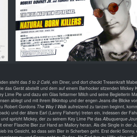
üden steht das
5 to 2 Café
, ein Diner, und dort checkt Tresenkraft Mab
e das Gerät abstellt und dem auf einem Barhocker sitzenden Mickey
 Lime Pie und dazu ein Glas fettarmer Milch und seine Begleiterin Mall
ansen ablegt und mit ihrem Bikinitop und der engen Jeans die Blicke v
 zu Robert Gordons
The Way I Walk
aufreizend zu tanzen beginnt, kom
ack) und der ältere Earl (Lanny Flaherty) treten ein, indessen der Fah
 und spricht Mickey, der zu seinem Key Lime Pie das
Albuquerque Jour
t einer Flasche Bier zur Hand an Mallory heran. Als die Single in der 
ieb ins Gesicht, so dass sein Bier in Scherben geht. Erst denkt Sonny
gsloser zu und Sonny geht zu Boden. Als Earl ihm zu Hilfe eilen will, 