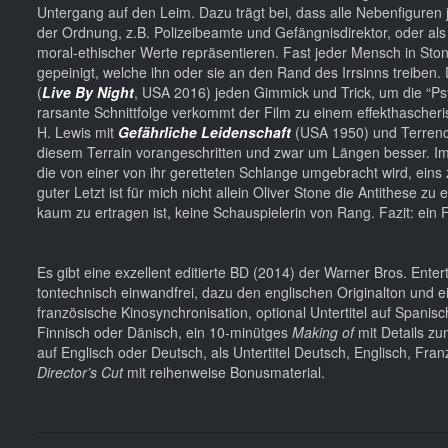
Untergang auf den Leim. Dazu trägt bei, dass alle Nebenfiguren j
der Ordnung, z.B. Polizeibeamte und Gefängnisdirektor, oder
moral-ethischer Werte repräsentieren. Fast jeder Mensch in Sto
gepeinigt, welche ihn oder sie an den Rand des Irrsinns treiben
(
Live By Night
, USA 2016) jeden Gimmick und Trick, um die “Ps
rarsante Schnittfolge verkommt der Film zu einem effekthascher
H. Lewis mit
Gefährliche Leidenschaft
(USA 1950) und Terrenc
diesem Terrain vorangeschritten und zwar um Längen besser. Im 
die von einer von ihr geretteten Schlange umgebracht wird, ein
guter Letzt ist für mich nicht allein Oliver Stone die Antithese 
kaum zu ertragen ist, keine Schauspielerin von Rang. Fazit: ein F
Es gibt eine exzellent editierte BD (2014) der Warner Bros. Ente
tontechnisch einwandfrei, dazu den englischen Originalton und e
französische Kinosynchronisation, optional Untertitel auf Spanis
Finnisch oder Dänisch, ein 10-minütges
Making of
mit Details zu
auf Englisch oder Deutsch, als Untertitel Deutsch, Englisch, Fra
Director’s Cut
mit reihenweise Bonusmaterial.