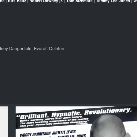
one
|
Kirk Baltz
|
Robert Downey jr.
|
Tom Sizemore
|
Tommy Lee Jones
|
W
ney Dangerfield, Everett Quinton