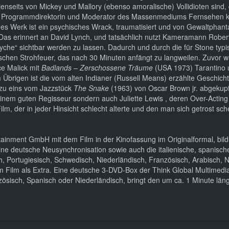
enseits von Mickey und Mallory (ebenso amoralische) Vollidioten sind, 
 als Programmdirektorin und Moderator des Massenmediums Fernsehen 
nes Werk ist ein psychisches Wrack, traumatisiert und von Gewaltphant
. Das erinnert an David Lynch, und tatsächlich nutzt Kameramann Robe
yche“ sichtbar werden zu lassen. Dadurch und durch die für Stone typi
ischen Strohfeuer, das nach 30 Minuten anfängt zu langweilen. Zuvor 
e Malick mit
Badlands – Zerschossene Träume
(USA 1973) Tarantino 
Übrigen ist die vom alten Indianer (Russell Means) erzählte Geschicht
s zu eins vom Jazzstück
The Snake
(1963) von Oscar Brown jr. abgekupf
zu einem guten Regisseur sondern auch Juliette Lewis , deren Over-Acting
ilm, der in jeder Hinsicht schlecht alterte und den man sich getrost sc
rtainment GmbH mit dem Film in der Kinofassung im Originalformal, bild
ine deutsche Neusynchronisation sowie auch die italienische, spanisch
ch, Portugiesisch, Schwedisch, Niederländisch, Französisch, Arabisch, 
m Film als Extra. Eine deutsche 3-DVD-Box der Think Global Multimedi
nzösisch, Spanisch oder Niederländisch, bringt den um ca. 1 Minute län