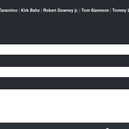
Tarantino
|
Kirk Baltz
|
Robert Downey jr.
|
Tom Sizemore
|
Tommy L