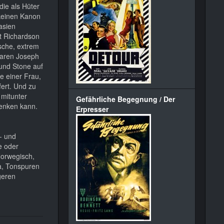
die als Hüter
keinen Kanon
asien
rt Richardson
sche, extrem
waren Joseph
und Stone auf
e einer Frau,
ert. Und zu
 mitunter
Gefährliche Begegnung / Der
henken kann.
Erpresser
- und
e oder
Norwegisch,
a, Tonspuren
geren