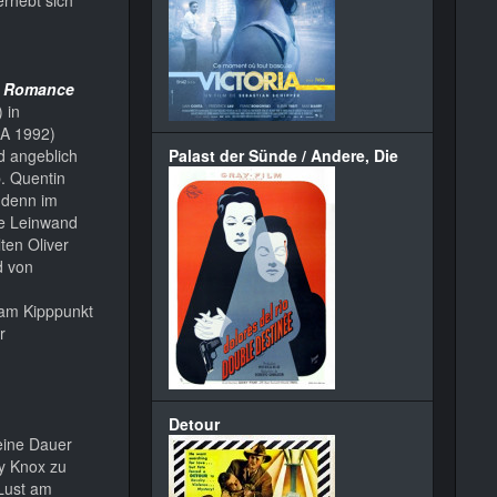
e Romance
 in
A 1992)
d angeblich
Palast der Sünde / Andere, Die
. Quentin
, denn im
ie Leinwand
ten Oliver
d von
 am Kipppunkt
r
Detour
eine Dauer
ry Knox zu
 Lust am