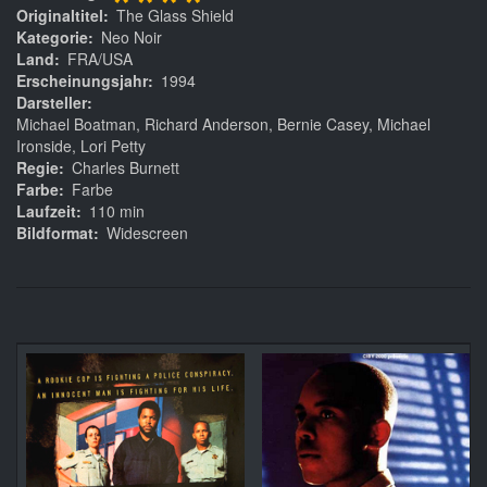
****
Originaltitel
The Glass Shield
Kategorie
Neo Noir
Land
FRA/USA
Erscheinungsjahr
1994
Darsteller
Michael Boatman, Richard Anderson, Bernie Casey, Michael
Ironside, Lori Petty
Regie
Charles Burnett
Farbe
Farbe
Laufzeit
110 min
Bildformat
Widescreen