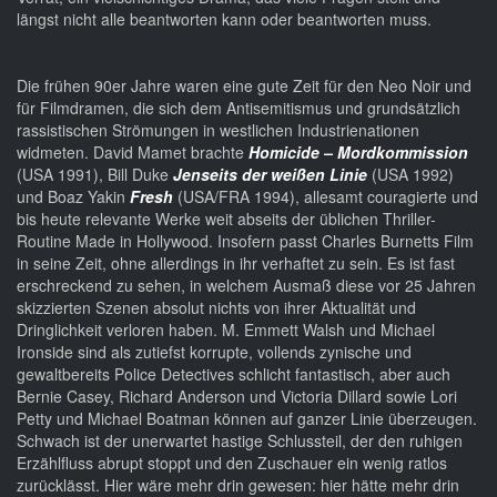
längst nicht alle beantworten kann oder beantworten muss.
Die frühen 90er Jahre waren eine gute Zeit für den Neo Noir und
für Filmdramen, die sich dem Antisemitismus und grundsätzlich
rassistischen Strömungen in westlichen Industrienationen
widmeten. David Mamet brachte
Homicide – Mordkommission
(USA 1991), Bill Duke
Jenseits der weißen Linie
(USA 1992)
und Boaz Yakin
Fresh
(USA/FRA 1994), allesamt couragierte und
bis heute relevante Werke weit abseits der üblichen Thriller-
Routine Made in Hollywood. Insofern passt Charles Burnetts Film
in seine Zeit, ohne allerdings in ihr verhaftet zu sein. Es ist fast
erschreckend zu sehen, in welchem Ausmaß diese vor 25 Jahren
skizzierten Szenen absolut nichts von ihrer Aktualität und
Dringlichkeit verloren haben. M. Emmett Walsh und Michael
Ironside sind als zutiefst korrupte, vollends zynische und
gewaltbereits Police Detectives schlicht fantastisch, aber auch
Bernie Casey, Richard Anderson und Victoria Dillard sowie Lori
Petty und Michael Boatman können auf ganzer Linie überzeugen.
Schwach ist der unerwartet hastige Schlussteil, der den ruhigen
Erzählfluss abrupt stoppt und den Zuschauer ein wenig ratlos
zurücklässt. Hier wäre mehr drin gewesen: hier hätte mehr drin