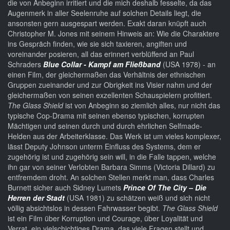
die von Anbeginn irritiert und die mich deshalb fesselte, da das
Augenmerk in aller Seelenruhe auf solchen Details liegt, die
ansonsten gern ausgespart werden. Exakt daran knüpft auch
Christopher M. Jones mit seinem Hinweis an: Wie die Charaktere
ins Gespräch finden, wie sie sich taxieren, angiften und
voreinander posieren, all das erinnert verblüffend an Paul
Schraders
Blue Collar - Kampf am Fließband
(USA 1978) - an
einen Film, der gleichermaßen das Verhältnis der ethnischen
Gruppen zueinander und zur Obrigkeit ins Visier nahm und der
gleichermaßen von seinen exzellenten Schauspielern profitiert.
The Glass Shield
ist von Anbeginn so ziemlich alles, nur nicht das
typische Cop-Drama mit seinen ebenso typischen, korrupten
Mächtigen und seinen durch und durch ehrlichen Selfmade-
Helden aus der Arbeiterklasse. Das Werk ist um vieles komplexer,
lässt Deputy Johnson unterm Einfluss des Systems, dem er
zugehörig ist und zugehörig sein will, in die Falle tappen, welche
ihn gar von seiner Verlobten Barbara Simms (Victoria Dillard) zu
entfremdem droht. An solchen Stellen merkt man, dass Charles
Burnett sicher auch Sidney Lumets
Prince Of The City – Die
Herren der Stadt
(USA 1981) zu schätzen weiß und sich nicht
völlig absichtslos in dessen Fahrwasser begibt.
The Glass Shield
ist ein Film über Korruption und Courage, über Loyalität und
Verrat, ein vielschichtiges Drama, das viele Fragen stellt und