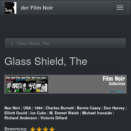
der Film Noir
Navig
aktivi
Direkt
Glass Shield, The
zum
Inhalt
Glass Shield, The
Neo Noir
|
USA
|
1994
|
Charles Burnett
|
Bernie Casey
|
Don Harvey
|
Elliott Gould
|
Ice Cube
|
M. Emmet Walsh
|
Michael Ironside
|
Richard Anderson
|
Victoria Dillard
Bewertung