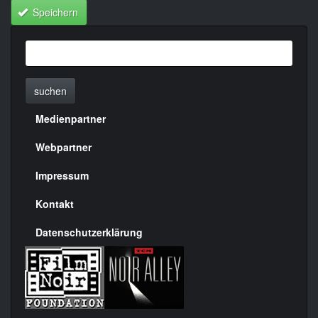
Speichern
suchen
Medienpartner
Menülinks
rechte
Webpartner
Seite
Impressum
Kontakt
Datenschutzerklärung