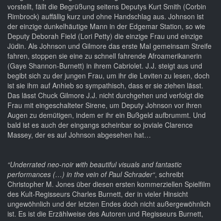
vorstellt, fällt die Begrüßung seitens Deputys Kurt Smith (Corbin
Rimbrock) auffällig kurz und ohne Handschlag aus. Johnson ist
der einzige dunkelhäutige Mann in der Edgemar Station, so wie
Deputy Deborah Field (Lori Petty) die einzige Frau und einzige
Jüdin. Als Johnson und Gilmore das erste Mal gemeinsam Streife
fahren, stoppen sie eine zu schnell fahrende Afroamerikanerin
(Gaye Shannon-Burnett) in ihrem Cabriolet. J.J. steigt aus und
begibt sich zu der jungen Frau, um ihr die Leviten zu lesen, doch
ist sie ihm auf Anhieb so sympathisch, dass er sie ziehen lässt.
Das lässt Chuck Gilmore J.J. nicht durchgehen und verfolgt die
Frau mit eingeschalteter Sirene, um Deputy Johnson vor ihren
Augen zu demütigen, indem er ihr ein Bußgeld aufbrummt. Und
bald ist es auch der eingangs scheinbar so joviale Clarence
Massey, der es auf Johnson abgesehen hat…
“Underrated neo-noir with beautiful visuals and fantastic
performances (…) in the vein of Paul Schrader“
, schreibt
Christopher M. Jones über diesen ersten kommerziellen Spielfilm
des Kult-Regisseurs Charles Burnett, der in vieler Hinsicht
ungewöhnlich und der letzten Endes doch nicht außergewöhnlich
ist. Es ist die Erzählweise des Autoren und Regisseurs Burnett,