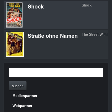
Shock
Shock
Straße ohne Namen
The Street With N
suchen
Medienpartner
Menülinks
rechte
Webpartner