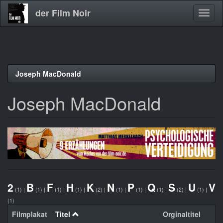
der Film Noir
Navig
aktivi
Direkt
Joseph MacDonald
zum
Inhalt
Joseph MacDonald
2
B
F
H
K
N
P
Q
S
U
V
(1)
|
(1)
|
(1)
|
(1)
|
(2)
|
(1)
|
(1)
|
(1)
|
(2)
|
(1)
|
(1)
Filmplakat
Titel
Orginaltitel