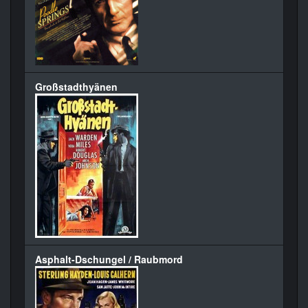
Großstadthyänen
Asphalt-Dschungel / Raubmord