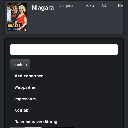
Niagara
Niagara
1953
USA
Henr
suchen
Medienpartner
Menülinks
rechte
Webpartner
Seite
Impressum
Kontakt
Datenschutzerklärung