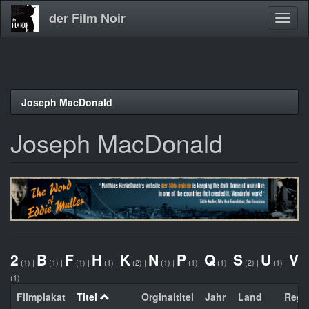
der Film Noir
Navig
aktivi
Direkt
Joseph MacDonald
zum
Inhalt
Joseph MacDonald
2
B
F
H
K
N
P
Q
S
U
V
(1)
|
(1)
|
(1)
|
(1)
|
(2)
|
(1)
|
(1)
|
(1)
|
(2)
|
(1)
|
(1)
Filmplakat
Titel
Orginaltitel
Jahr
Land
Regi