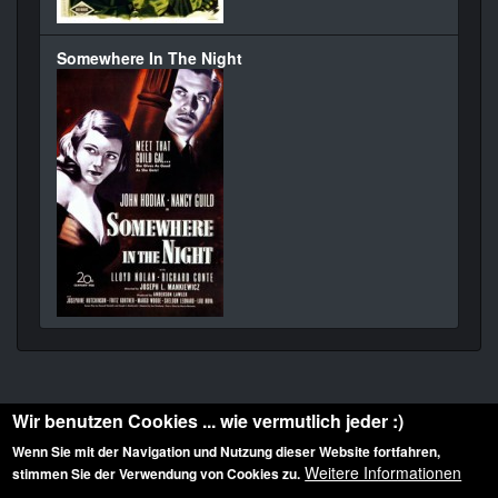
Somewhere In The Night
Wir benutzen Cookies ... wie vermutlich jeder :)
Wenn Sie mit der Navigation und Nutzung dieser Website fortfahren,
Weitere Informationen
stimmen Sie der Verwendung von Cookies zu.
Diese Website ist urheberrechtlich geschützt: © 2010-2026 der Film Noir de. Alle