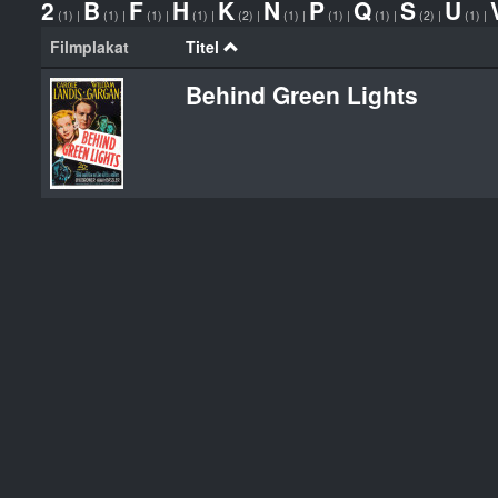
2
B
F
H
K
N
P
Q
S
U
(1)
|
(1)
|
(1)
|
(1)
|
(2)
|
(1)
|
(1)
|
(1)
|
(2)
|
(1)
|
Filmplakat
Titel
Behind Green Lights