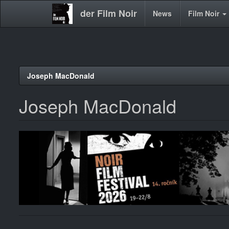
der Film Noir
Main
News
Film Noir
navigation
Direkt
Joseph MacDonald
zum
Inhalt
Joseph MacDonald