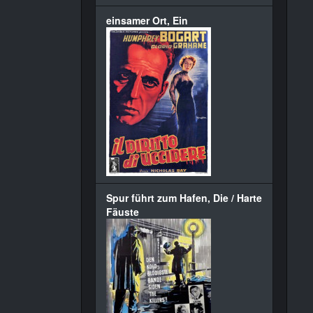
einsamer Ort, Ein
Spur führt zum Hafen, Die / Harte
Fäuste