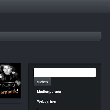
suchen
Medienpartner
Menülinks
rechte
Webpartner