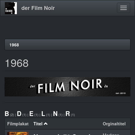
der Film Noir
Navig
aktivi
Direkt
1968
zum
Inhalt
1968
B
D
E
L
N
R
(2)
|
(1)
|
(1)
|
(1)
|
(1)
|
(1)
Filmplakat
Titel
Orginaltitel
Ja