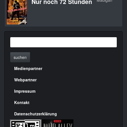
Nur noch 72 Stunden
Madigan
1
suchen
Medienpartner
Menülinks
rechte
Webpartner
Seite
Impressum
Kontakt
Datenschutzerklärung