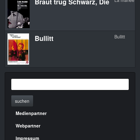
Braut trug Schwarz, Die
La mariée éta
Bullitt
Bullitt
suchen
Medienpartner
Menülinks
rechte
Webpartner
Seite
Impressum