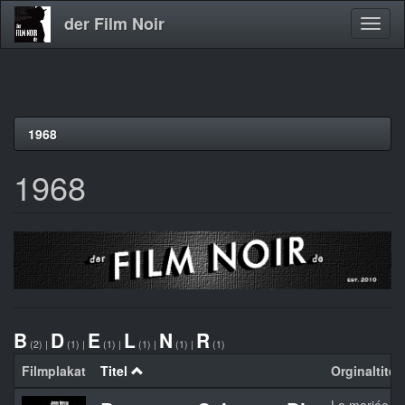
der Film Noir
Navig
aktivi
Direkt
1968
zum
Inhalt
1968
B
D
E
L
N
R
(2)
|
(1)
|
(1)
|
(1)
|
(1)
|
(1)
Filmplakat
Titel
Orginaltitel