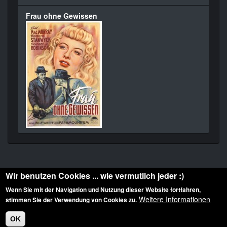
Frau ohne Gewissen
Wir benutzen Cookies ... wie vermutlich jeder :)
Wenn Sie mit der Navigation und Nutzung dieser Website fortfahren,
Weitere Informationen
stimmen Sie der Verwendung von Cookies zu.
Diese Website ist urheberrechtlich geschützt: © 2010-2026 der Film Noir de. Alle
Rechte vorbehalten.
OK