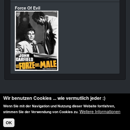
Force Of Evil
Wir benutzen Cookies ... wie vermutlich jeder :)
Wenn Sie mit der Navigation und Nutzung dieser Website fortfahren,
Weitere Informationen
stimmen Sie der Verwendung von Cookies zu.
Diese Website ist urheberrechtlich geschützt: © 2010-2026 der Film Noir de. Alle
Rechte vorbehalten.
OK