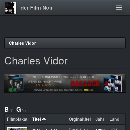
der Film Noir
Navig
aktivi
Direkt
Charles Vidor
zum
Inhalt
Charles Vidor
B
G
(1)
|
(1)
Filmplakat
Titel
Orginaltitel
Jahr
Land