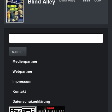
Blind Alley
Blind Alley
1939
USA
suchen
Medienpartner
Menülinks
rechte
Webpartner
Seite
Impressum
Kontakt
Datenschutzerklärung