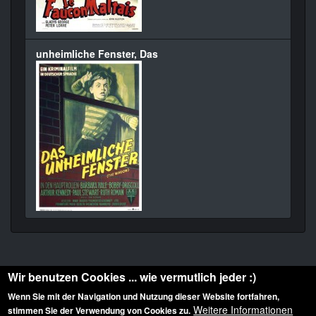
unheimliche Fenster, Das
Wir benutzen Cookies ... wie vermutlich jeder :)
Wenn Sie mit der Navigation und Nutzung dieser Website fortfahren,
Weitere Informationen
stimmen Sie der Verwendung von Cookies zu.
Diese Website ist urheberrechtlich geschützt: © 2010-2026 der Film Noir de. Alle