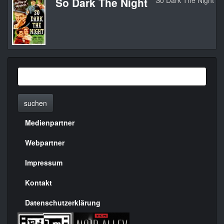
So Dark The Night
So Dark The Night
suchen
Medienpartner
Menülinks
rechte
Webpartner
Seite
Impressum
Kontakt
Datenschutzerklärung