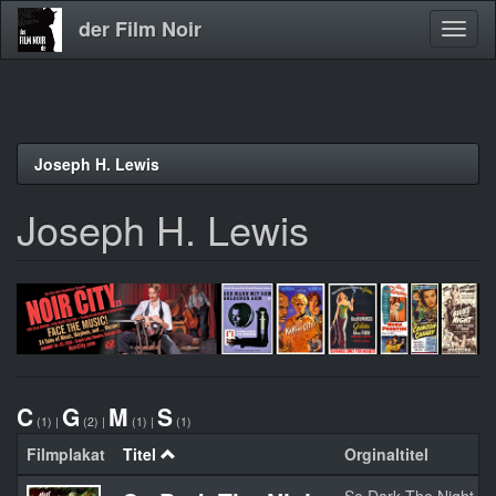
der Film Noir
Navig
aktivi
Direkt
Joseph H. Lewis
zum
Inhalt
Joseph H. Lewis
C
G
M
S
(1)
|
(2)
|
(1)
|
(1)
Filmplakat
Titel
Orginaltitel