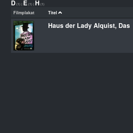
D
E
H
(1)
|
(1)
|
(1)
Filmplakat
Titel
Haus der Lady Alquist, Das