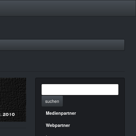
suchen
Medienpartner
Menülinks
rechte
Webpartner