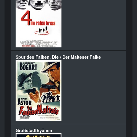
Spur des Falken, Die / Der Malteser Falke
Großstadthyänen