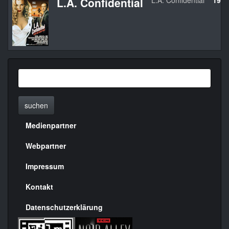
L.A. Confidential
L.A. Confidential
1997
suchen
Medienpartner
Menülinks
rechte
Webpartner
Seite
Impressum
Kontakt
Datenschutzerklärung