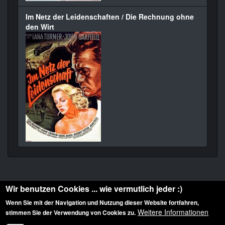
Im Netz der Leidenschaften / Die Rechnung ohne
den Wirt
Wir benutzen Cookies ... wie vermutlich jeder :)
Wenn Sie mit der Navigation und Nutzung dieser Website fortfahren,
Weitere Informationen
stimmen Sie der Verwendung von Cookies zu.
Diese Website ist urheberrechtlich geschützt: © 2010-2026 der Film Noir de. Alle
Rechte vorbehalten.