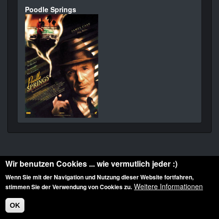
Poodle Springs
Wir benutzen Cookies ... wie vermutlich jeder :)
Wenn Sie mit der Navigation und Nutzung dieser Website fortfahren,
Weitere Informationen
stimmen Sie der Verwendung von Cookies zu.
Diese Website ist urheberrechtlich geschützt: © 2010-2026 der Film Noir de. Alle
Rechte vorbehalten.
OK