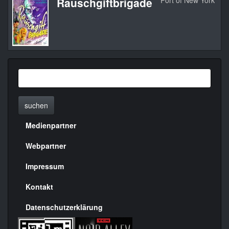
Rauschgiftbrigade
Port of New York
1
suchen
Medienpartner
Menülinks
rechte
Webpartner
Seite
Impressum
Kontakt
Datenschutzerklärung