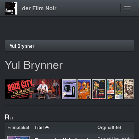
der Film Noir
Navig
aktivi
Direkt
Yul Brynner
zum
Inhalt
Yul Brynner
R
(1)
Filmplakat
Titel
Orginaltitel
J