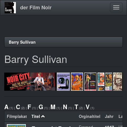
der Film Noir
Navig
aktivi
Direkt
Barry Sullivan
zum
Inhalt
Barry Sullivan
A
C
F
G
M
N
T
V
(1)
|
(2)
|
(1)
|
(1)
|
(1)
|
(1)
|
(2)
|
(1)
Filmplakat
Titel
Orginaltitel
Jahr
Lan