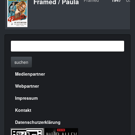
Framed / Paula
Framed
1947
USA
suchen
Medienpartner
Menülinks
rechte
Webpartner
Seite
Impressum
Kontakt
Datenschutzerklärung