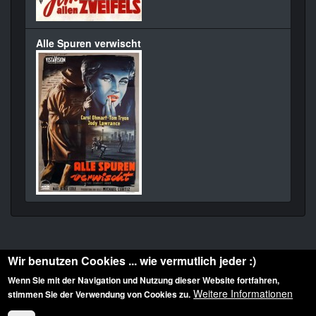
Alle Spuren verwischt
Wir benutzen Cookies ... wie vermutlich jeder :)
Wenn Sie mit der Navigation und Nutzung dieser Website fortfahren,
Weitere Informationen
stimmen Sie der Verwendung von Cookies zu.
Diese Website ist urheberrechtlich geschützt: © 2010-2026 der Film Noir de. Alle
Rechte vorbehalten.