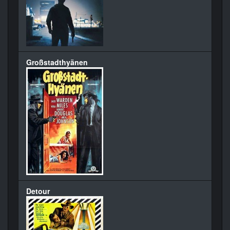
Großstadthyänen
Detour