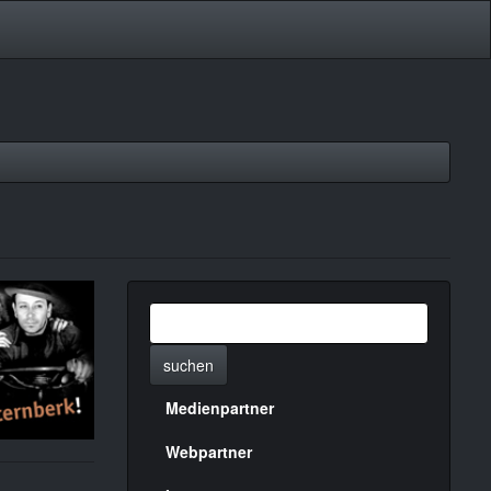
suchen
Medienpartner
Menülinks
rechte
Webpartner