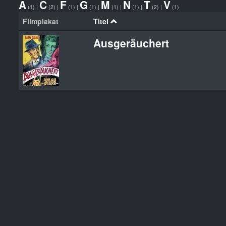
A
C
F
G
M
N
T
V
(1)
|
(2)
|
(1)
|
(1)
|
(1)
|
(1)
|
(2)
|
(1)
Filmplakat
Titel
Ausgeräuchert