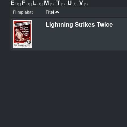
E
F
L
M
T
U
V
(1)
|
(1)
|
(1)
|
(1)
|
(1)
|
(1)
|
(1)
Filmplakat
Titel
Lightning Strikes Twice