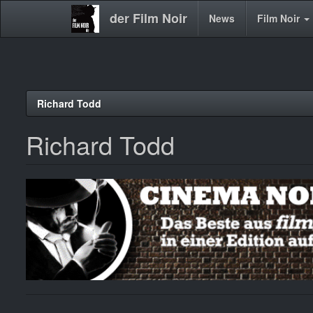
der Film Noir
Main
News
Film Noir
navigation
Direkt
Richard Todd
zum
Inhalt
Richard Todd