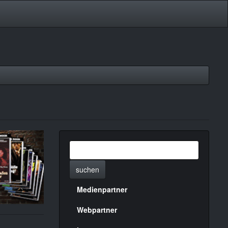
suchen
Medienpartner
Menülinks
rechte
Webpartner