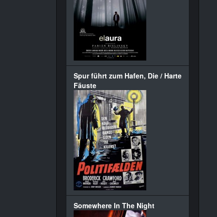
Spur führt zum Hafen, Die / Harte
Fäuste
Somewhere In The Night