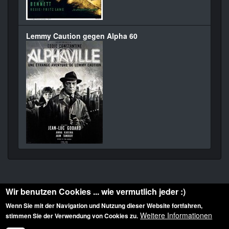
Lemmy Caution gegen Alpha 60
Wir benutzen Cookies ... wie vermutlich jeder :)
Wenn Sie mit der Navigation und Nutzung dieser Website fortfahren,
Weitere Informationen
stimmen Sie der Verwendung von Cookies zu.
Diese Website ist urheberrechtlich geschützt: © 2010-2026 der Film Noir de. Alle
Rechte vorbehalten.