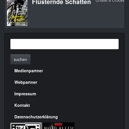
Flüsternde Schatten
Chase a Crooked
suchen
Medienpartner
Menülinks
rechte
Webpartner
Seite
Impressum
Kontakt
Datenschutzerklärung