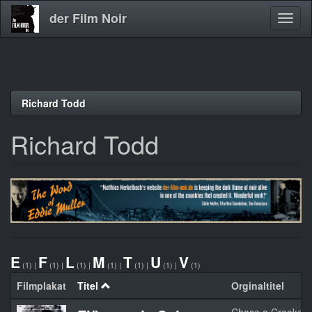
der Film Noir
Navig
aktivi
Direkt
Richard Todd
zum
Inhalt
Richard Todd
E
F
L
M
T
U
V
(1)
|
(1)
|
(1)
|
(1)
|
(1)
|
(1)
|
(1)
Filmplakat
Titel
Orginaltitel