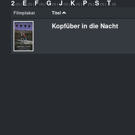
2
E
F
G
J
K
P
S
T
(1)
|
(1)
|
(1)
|
(1)
|
(1)
|
(1)
|
(1)
|
(1)
|
(1)
Filmplakat
Titel
Kopfüber in die Nacht