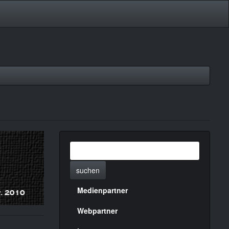
suchen
Medienpartner
Menülinks
rechte
Webpartner