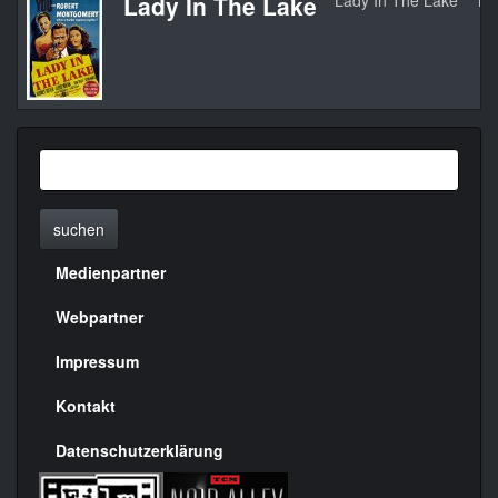
Lady In The Lake
Lady In The Lake
19
suchen
Medienpartner
Menülinks
rechte
Webpartner
Seite
Impressum
Kontakt
Datenschutzerklärung