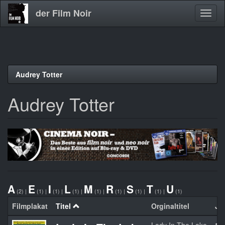
der Film Noir
Navig
aktivi
Direkt
Audrey Totter
zum
Inhalt
Audrey Totter
A
E
I
L
M
R
S
T
U
(2)
|
(1)
|
(1)
|
(1)
|
(1)
|
(1)
|
(1)
|
(1)
|
(1)
Filmplakat
Titel
Orginaltitel
Ja