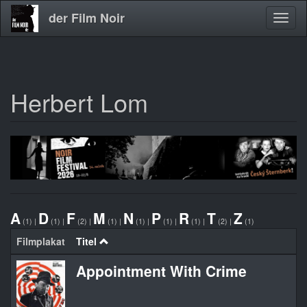
der Film Noir
Navig
aktivi
Herbert Lom
Direkt
zum
Inhalt
A
D
F
M
N
P
R
T
Z
(1)
|
(1)
|
(2)
|
(1)
|
(1)
|
(1)
|
(1)
|
(2)
|
(1)
Filmplakat
Titel
Appointment With Crime