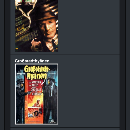
Großstadthyänen