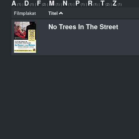
A
D
F
M
N
P
R
T
Z
(1)
|
(1)
|
(2)
|
(1)
|
(1)
|
(1)
|
(1)
|
(2)
|
(1)
Filmplakat
Titel
No Trees In The Street