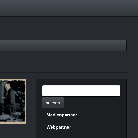
suchen
Medienpartner
Menülinks
rechte
Webpartner