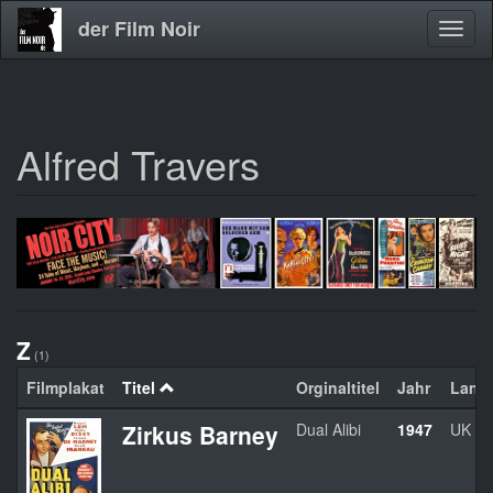
der Film Noir
Navig
aktivi
Alfred Travers
Direkt
zum
Inhalt
Z
(1)
Filmplakat
Titel
Orginaltitel
Jahr
Land
Zirkus Barney
Dual Alibi
1947
UK