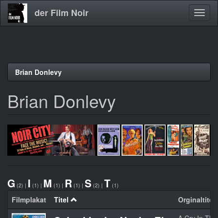
der Film Noir
Navig
aktivi
Direkt
Brian Donlevy
zum
Inhalt
Brian Donlevy
G
I
M
R
S
T
(2)
|
(1)
|
(1)
|
(1)
|
(2)
|
(1)
Filmplakat
Titel
Orginaltitel