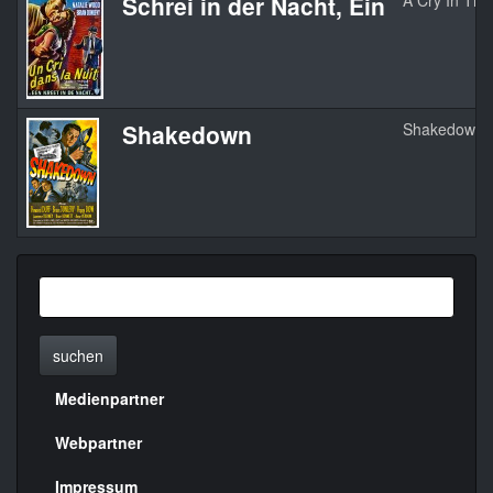
Schrei in der Nacht, Ein
A Cry In The
Shakedown
Shakedown
suchen
Medienpartner
Menülinks
rechte
Webpartner
Seite
Impressum