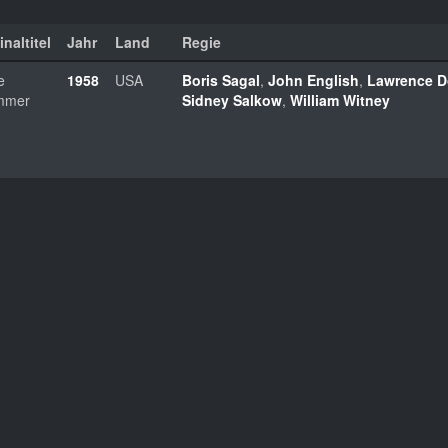
inaltitel
Jahr
Land
Regie
e
1958
USA
Boris Sagal
,
John English
,
Lawrence D
mmer
Sidney Salkow
,
William Witney