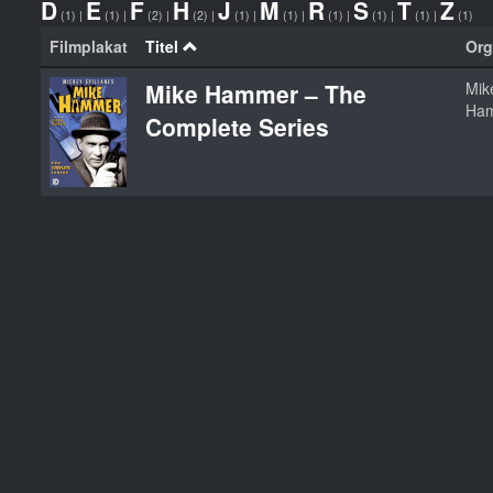
D
E
F
H
J
M
R
S
T
Z
(1)
|
(1)
|
(2)
|
(2)
|
(1)
|
(1)
|
(1)
|
(1)
|
(1)
|
(1)
Filmplakat
Titel
Org
Mike Hammer – The
Mik
Ha
Complete Series