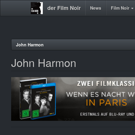
der Film Noir
Main
News
Film Noir
navigation
Direkt
John Harmon
zum
Inhalt
John Harmon