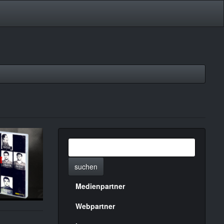
suchen
Medienpartner
Menülinks
rechte
Webpartner