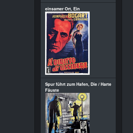
einsamer Ort, Ein
Spur führt zum Hafen, Die / Harte
Fäuste