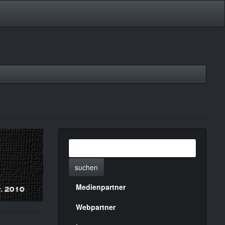
suchen
Medienpartner
Menülinks
rechte
Webpartner