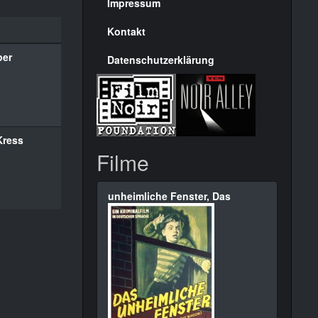
Seite
Impressum
Kontakt
per
Datenschutzerklärung
Kress
Filme
unheimliche Fenster, Das