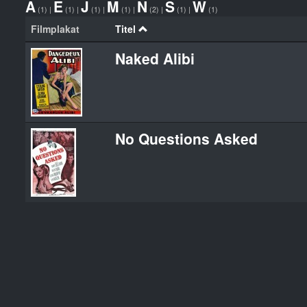
A
E
J
M
N
S
W
(1)
|
(1)
|
(1)
|
(1)
|
(2)
|
(1)
|
(1)
Filmplakat
Titel
Naked Alibi
No Questions Asked