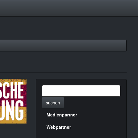
suchen
Medienpartner
Menülinks
rechte
Webpartner