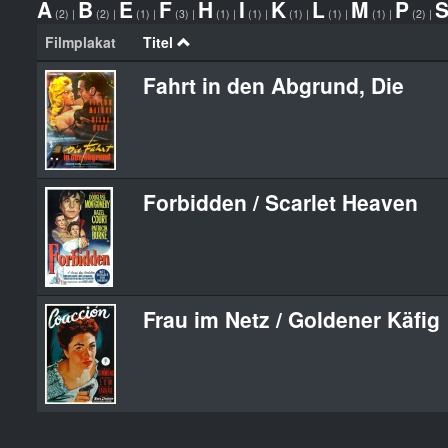
A
B
E
F
H
I
K
L
M
P
(2)
|
(2)
|
(1)
|
(3)
|
(1)
|
(1)
|
(1)
|
(1)
|
(1)
|
(2)
|
Filmplakat
Titel
Fahrt in den Abgrund, Die
Forbidden / Scarlet Heaven
Frau im Netz / Goldener Käfig