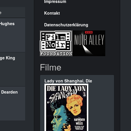
Seite
Impressum
e
Kontakt
Hughes
Datenschutzerklärung
ge King
Filme
Lady von Shanghai, Die
l Dearden