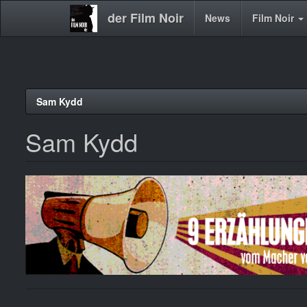
der Film Noir
Main
News
Film Noir
navigation
Direkt
Sam Kydd
zum
Inhalt
Sam Kydd