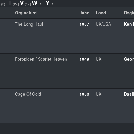
S
T
V
W
Y
(3)
|
(2)
|
(1)
|
(1)
|
(1)
Orginaltitel
Jahr
Land
Regi
The Long Haul
1957
UK/USA
Ken 
Forbidden / Scarlet Heaven
1949
UK
Geor
Cage Of Gold
1950
UK
Basi