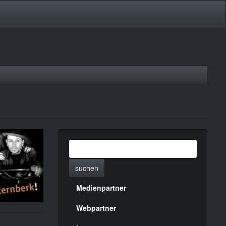
suchen
Medienpartner
Menülinks
rechte
Webpartner