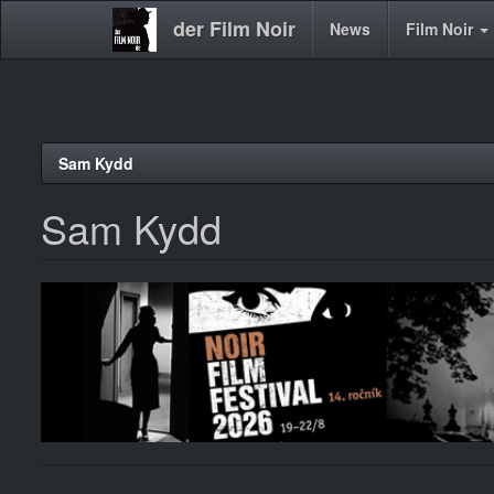
der Film Noir
Main
News
Film Noir
navigation
Direkt
Sam Kydd
zum
Inhalt
Sam Kydd