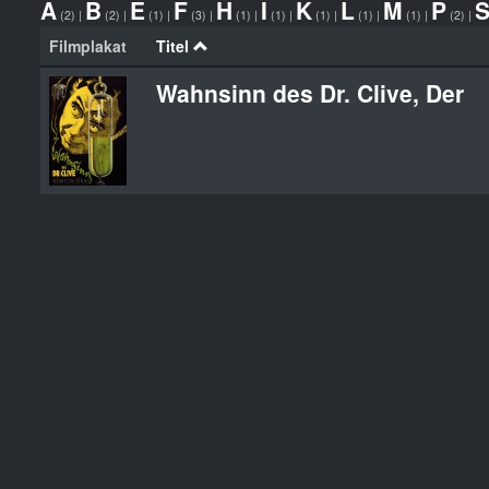
A
B
E
F
H
I
K
L
M
P
(2)
|
(2)
|
(1)
|
(3)
|
(1)
|
(1)
|
(1)
|
(1)
|
(1)
|
(2)
|
Filmplakat
Titel
Wahnsinn des Dr. Clive, Der