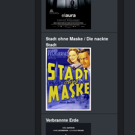
Stadt ohne Maske / Die nackte
Stadt
Verbrannte Erde