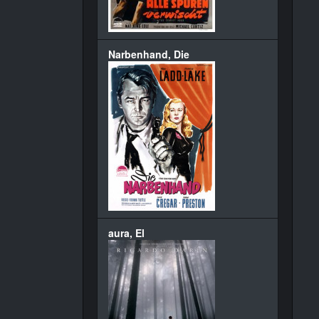
Narbenhand, Die
aura, El