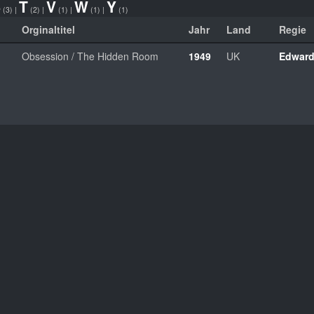
S
T
V
W
Y
(3)
|
(2)
|
(1)
|
(1)
|
(1)
Orginaltitel
Jahr
Land
Regie
Obsession / The Hidden Room
1949
UK
Edward