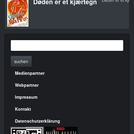
Døden er et kjærtegn
Døden er et kjær
suchen
Medienpartner
Menülinks
rechte
Webpartner
Seite
Impressum
Kontakt
Datenschutzerklärung