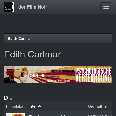
der Film Noir
Navig
aktivi
Direkt
Edith Carlmar
zum
Inhalt
Edith Carlmar
D
(1)
Filmplakat
Titel
Orginaltitel