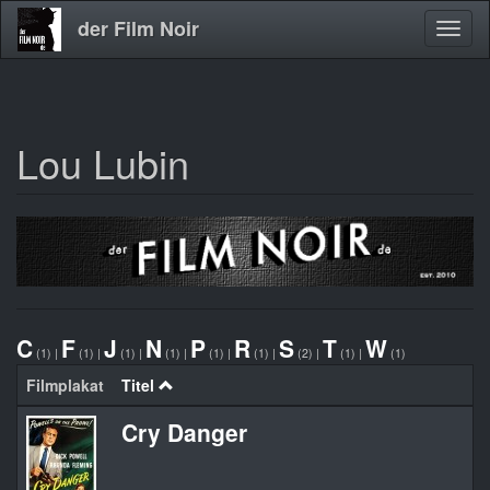
der Film Noir
Navig
aktivi
Lou Lubin
Direkt
zum
Inhalt
C
F
J
N
P
R
S
T
W
(1)
|
(1)
|
(1)
|
(1)
|
(1)
|
(1)
|
(2)
|
(1)
|
(1)
Filmplakat
Titel
Cry Danger