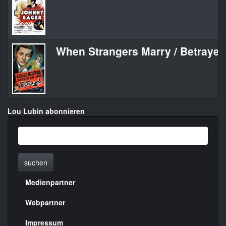
When Strangers Marry / Betrayed
Lou Lubin abonnieren
suchen
Medienpartner
Menülinks
rechte
Webpartner
Seite
Impressum