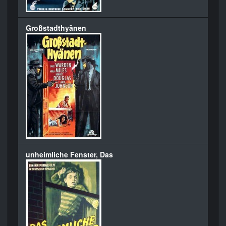
Großstadthyänen
unheimliche Fenster, Das