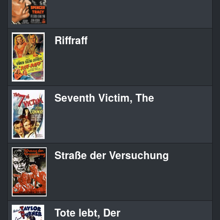
Riffraff
Seventh Victim, The
Straße der Versuchung
Tote lebt, Der