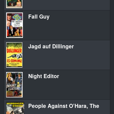
Fall Guy
Jagd auf Dillinger
Night Editor
People Against O’Hara, The