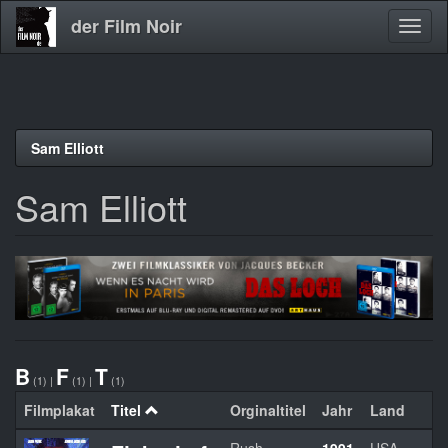
der Film Noir
Navig
aktivi
Direkt
Sam Elliott
zum
Inhalt
Sam Elliott
B
F
T
(1)
|
(1)
|
(1)
Filmplakat
Titel
Orginaltitel
Jahr
Land
R