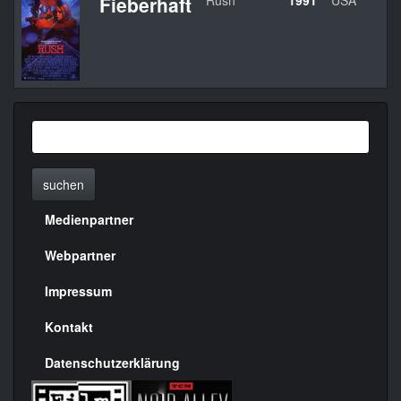
Fieberhaft
Rush
1991
USA
L
suchen
Medienpartner
Menülinks
rechte
Webpartner
Seite
Impressum
Kontakt
Datenschutzerklärung