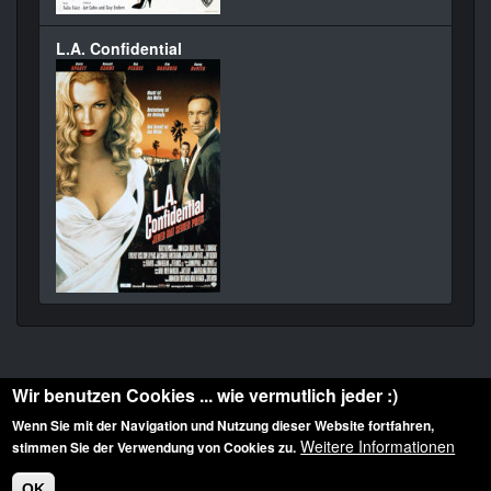
L.A. Confidential
Wir benutzen Cookies ... wie vermutlich jeder :)
Wenn Sie mit der Navigation und Nutzung dieser Website fortfahren,
Weitere Informationen
stimmen Sie der Verwendung von Cookies zu.
Diese Website ist urheberrechtlich geschützt: © 2010-2026 der Film Noir de. Alle
Rechte vorbehalten.
OK