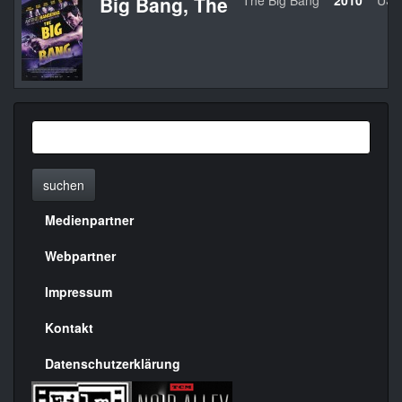
Big Bang, The
The Big Bang
2010
USA
suchen
Medienpartner
Menülinks
rechte
Webpartner
Seite
Impressum
Kontakt
Datenschutzerklärung