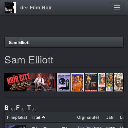
der Film Noir
Navig
aktivi
Direkt
Sam Elliott
zum
Inhalt
Sam Elliott
B
F
T
(1)
|
(1)
|
(1)
Filmplakat
Titel
Orginaltitel
Jahr
Lan