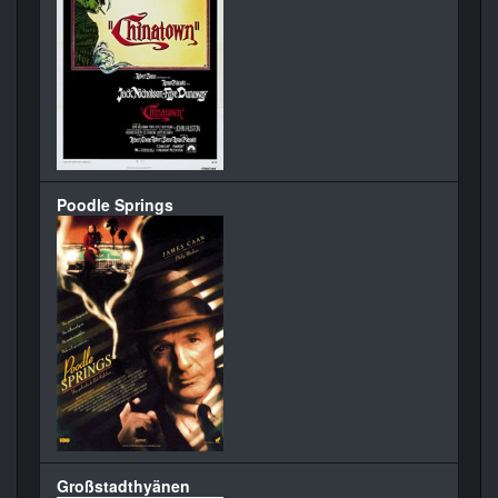
Poodle Springs
Großstadthyänen