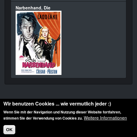
Narbenhand, Die
Wir benutzen Cookies ... wie vermutlich jeder :)
Wenn Sie mit der Navigation und Nutzung dieser Website fortfahren,
Weitere Informationen
stimmen Sie der Verwendung von Cookies zu.
Diese Website ist urheberrechtlich geschützt: © 2010-2026 der Film Noir de. Alle
Rechte vorbehalten.
OK