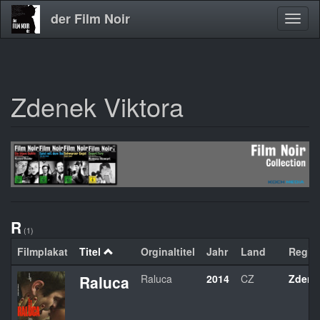
der Film Noir
Navig
aktivi
Zdenek Viktora
Direkt
zum
Inhalt
R
(1)
Filmplakat
Titel
Orginaltitel
Jahr
Land
Regie
Raluca
Raluca
2014
CZ
Zdene